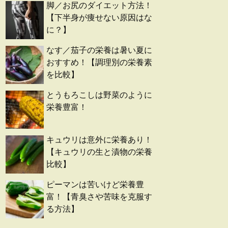
脚／お尻のダイエット方法！
【下半身が痩せない原因はな
に？】
なす／茄子の栄養は暑い夏に
おすすめ！【調理別の栄養素
を比較】
とうもろこしは野菜のように
栄養豊富！
キュウリは意外に栄養あり！
【キュウリの生と漬物の栄養
比較】
ピーマンは苦いけど栄養豊
富！【青臭さや苦味を克服す
る方法】