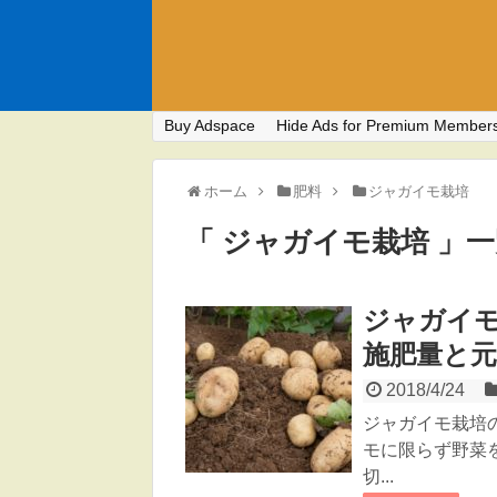
Buy Adspace
Hide Ads for Premium Member
ホーム
肥料
ジャガイモ栽培
「 ジャガイモ栽培 」
ジャガイ
施肥量と
2018/4/24
ジャガイモ栽培
モに限らず野菜
切...