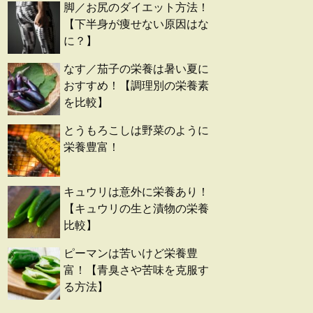
脚／お尻のダイエット方法！
【下半身が痩せない原因はな
に？】
なす／茄子の栄養は暑い夏に
おすすめ！【調理別の栄養素
を比較】
とうもろこしは野菜のように
栄養豊富！
キュウリは意外に栄養あり！
【キュウリの生と漬物の栄養
比較】
ピーマンは苦いけど栄養豊
富！【青臭さや苦味を克服す
る方法】