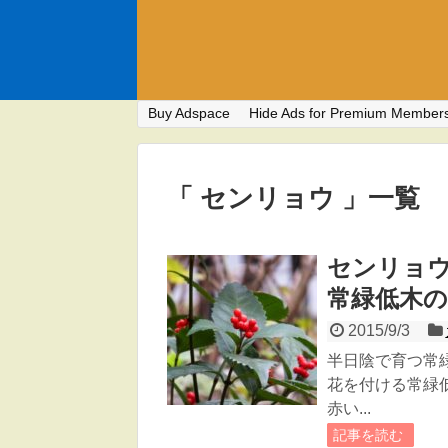
Buy Adspace
Hide Ads for Premium Member
「 センリョウ 」一覧
センリョ
常緑低木
2015/9/3
半日陰で育つ常
花を付ける常緑
赤い...
記事を読む