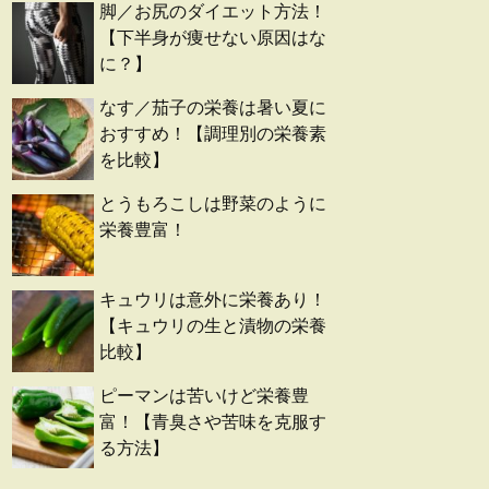
脚／お尻のダイエット方法！
【下半身が痩せない原因はな
に？】
なす／茄子の栄養は暑い夏に
おすすめ！【調理別の栄養素
を比較】
とうもろこしは野菜のように
栄養豊富！
キュウリは意外に栄養あり！
【キュウリの生と漬物の栄養
比較】
ピーマンは苦いけど栄養豊
富！【青臭さや苦味を克服す
る方法】