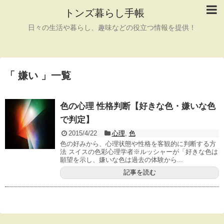
トンズ暮らし手帳
日々の生活や暮らし、趣味などの役立つ情報を提供！
「 嫌い 」一覧
色の心理 性格判断【好きな色・嫌いな色
で判定】
2015/4/22
心理
,
色
色の好みから、心理状態や性格を客観的に判断する方
法 スイスの色彩心理学者※ルッシャーが「好きな色は
願望を示し、嫌いな色は過去の体験から...
記事を読む