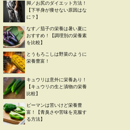
脚／お尻のダイエット方法！
【下半身が痩せない原因はな
に？】
なす／茄子の栄養は暑い夏に
おすすめ！【調理別の栄養素
を比較】
とうもろこしは野菜のように
栄養豊富！
キュウリは意外に栄養あり！
【キュウリの生と漬物の栄養
比較】
ピーマンは苦いけど栄養豊
富！【青臭さや苦味を克服す
る方法】