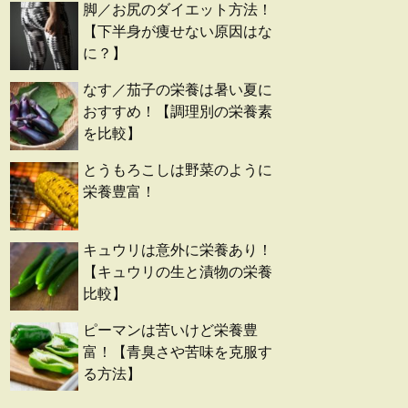
脚／お尻のダイエット方法！
【下半身が痩せない原因はな
に？】
なす／茄子の栄養は暑い夏に
おすすめ！【調理別の栄養素
を比較】
とうもろこしは野菜のように
栄養豊富！
キュウリは意外に栄養あり！
【キュウリの生と漬物の栄養
比較】
ピーマンは苦いけど栄養豊
富！【青臭さや苦味を克服す
る方法】