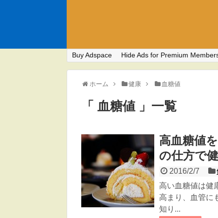
Buy Adspace
Hide Ads for Premium Member
ホーム
健康
血糖値
「 血糖値 」一覧
高血糖値
の仕方で
2016/2/7
高い血糖値は健
高まり、血管に
知り...