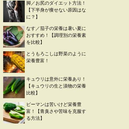
脚／お尻のダイエット方法！
【下半身が痩せない原因はな
に？】
なす／茄子の栄養は暑い夏に
おすすめ！【調理別の栄養素
を比較】
とうもろこしは野菜のように
栄養豊富！
キュウリは意外に栄養あり！
【キュウリの生と漬物の栄養
比較】
ピーマンは苦いけど栄養豊
富！【青臭さや苦味を克服す
る方法】