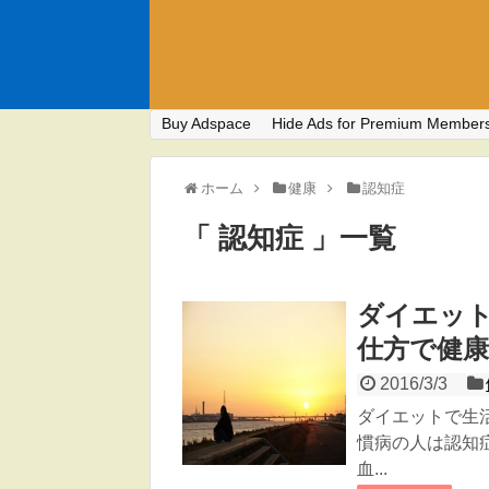
Buy Adspace
Hide Ads for Premium Member
ホーム
健康
認知症
「 認知症 」一覧
ダイエッ
仕方で健
2016/3/3
ダイエットで生
慣病の人は認知
血...