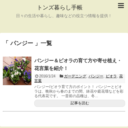
トンズ暮らし手帳
日々の生活や暮らし、趣味などの役立つ情報を提供！
「 パンジー 」一覧
パンジー＆ビオラの育て方や寄せ植え・
花言葉を紹介！
2016/1/24
ガーデニング
,
パンジー
,
ビオラ
,
花
言葉
パンジー/ビオラ育て方のポイント！ パンジーとビオ
ラは、晩秋から春のまでの間、鉢花や庭花壇などを彩
る代表花です。 一昔前の品種は、冬...
記事を読む