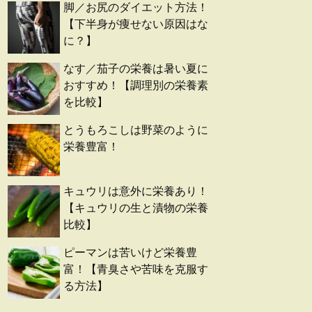
脚／お尻のダイエット方法！
【下半身が痩せない原因はな
に？】
なす／茄子の栄養は暑い夏に
おすすめ！【調理別の栄養素
を比較】
とうもろこしは野菜のように
栄養豊富！
キュウリは意外に栄養あり！
【キュウリの生と漬物の栄養
比較】
ピーマンは苦いけど栄養豊
富！【青臭さや苦味を克服す
る方法】