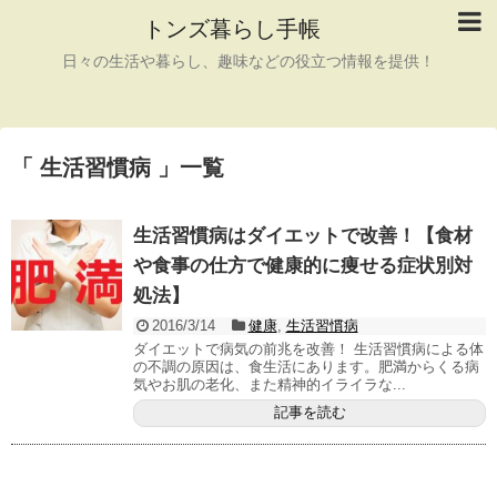
トンズ暮らし手帳
日々の生活や暮らし、趣味などの役立つ情報を提供！
「 生活習慣病 」一覧
生活習慣病はダイエットで改善！【食材
や食事の仕方で健康的に痩せる症状別対
処法】
2016/3/14
健康
,
生活習慣病
ダイエットで病気の前兆を改善！ 生活習慣病による体
の不調の原因は、食生活にあります。肥満からくる病
気やお肌の老化、また精神的イライラな...
記事を読む