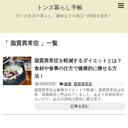
トンズ暮らし手帳
日々の生活や暮らし、趣味などの役立つ情報を提供！
「 脂質異常症 」一覧
脂質異常症を軽減するダイエットとは？
食材や食事の仕方で健康的に痩せる方
法！
2016/2/25
健康
,
脂質異常症
脂質異常症は健康ダイエットで軽減！ 脂質異常症は以
前、高脂血症と呼ばれていました。あまり自覚症状が
ないので、ある日突然の悪化に要注意で...
記事を読む