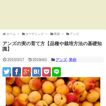
ホーム
ガーデニング
果樹
アンズ
アンズの実の育て方【品種や栽培方法の基礎知
識】
2015/3/17
2019/4/1
アンズ
,
果樹
0
0