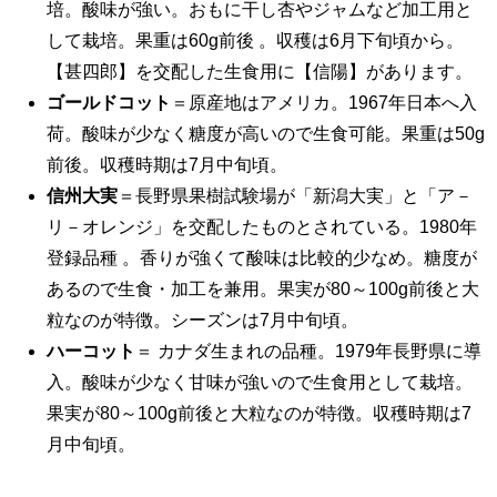
培。酸味が強い。おもに干し杏やジャムなど加工用と
して栽培。果重は60g前後 。収穫は6月下旬頃から。
【甚四郎】を交配した生食用に【信陽】があります。
ゴールドコット
＝原産地はアメリカ。1967年日本へ入
荷。酸味が少なく糖度が高いので生食可能。果重は50g
前後。収穫時期は7月中旬頃。
信州大実
＝長野県果樹試験場が「新潟大実」と「ア－
リ－オレンジ」を交配したものとされている。1980年
登録品種 。香りが強くて酸味は比較的少なめ。糖度が
あるので生食・加工を兼用。果実が80～100g前後と大
粒なのが特徴。シーズンは7月中旬頃。
ハーコット
＝ カナダ生まれの品種。1979年長野県に導
入。酸味が少なく甘味が強いので生食用として栽培。
果実が80～100g前後と大粒なのが特徴。収穫時期は7
月中旬頃。