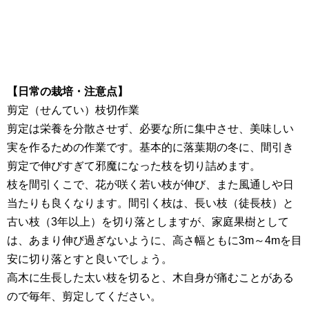
【日常の栽培・注意点】
剪定（せんてい）枝切作業
剪定は栄養を分散させず、必要な所に集中させ、美味しい
実を作るための作業です。基本的に落葉期の冬に、間引き
剪定で伸びすぎて邪魔になった枝を切り詰めます。
枝を間引くこで、花が咲く若い枝が伸び、また風通しや日
当たりも良くなります。間引く枝は、長い枝（徒長枝）と
古い枝（3年以上）を切り落としますが、家庭果樹として
は、あまり伸び過ぎないように、高さ幅ともに3m～4mを目
安に切り落とすと良いでしょう。
高木に生長した太い枝を切ると、木自身が痛むことがある
ので毎年、剪定してください。