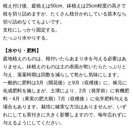
植え付け後、庭植えは50cm、鉢植えは25cm程度の高さで
枝を切り詰めますが、たくさん枝分かれしている苗木なら
切り詰めなくてもよいです。
支柱にしっかり固定する。
たっぷり水やりする。
【水やり・肥料】
庭地植えのものは、根付いたらあまり水を与える必要はあ
りません。鉢植えのものは土の表面が乾いたらたっぷりと
与え、落葉時期は回数を減らして乾かし気味にします。
一般的に肥料は3月（開花後）と9月（収穫後）に、株元に
化成肥料を施しまが、土壌により、2月（発芽前）に有機肥
料・4月（果実の肥大期）7月（収穫後 ）に化学肥料与える
場合もあります。栽培に確実な方法はありませんが、いず
れにしても実付きに大きく影響しますので、毎年忘れずに
与えるようにしてください。