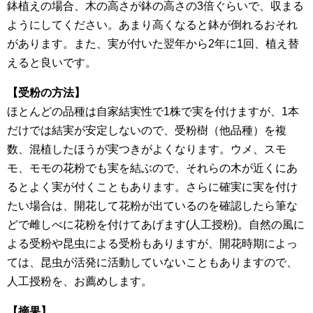
鉢植えの場合、木の高さが鉢の高さの3倍ぐらいで、収まる
ようにしてください。あまり高くなると鉢が倒れるおそれ
があります。また、実が付いた翌年から2年に1回、植え替
えると良いです。
【受粉の方法】
ほとんどの品種は自家結実性で1株で実を付けますが、1本
だけでは結実が安定しないので、受粉樹（他品種）を複
数、混植したほうが実つきがよくなります。ウメ、スモ
モ、モモの花粉でも実を結ぶので、それらの木が近くにあ
るとよく実が付くこともあります。さらに確実に実を付け
たい場合は、開花して花粉が出ているのを確認したら筆な
どで雌しべに花粉を付けてあげます(人工授粉)。自然の風に
よる受粉や昆虫による受粉もありますが、開花時期によっ
ては、昆虫が活発に活動していないこともありますので、
人工授粉を、お薦めします。
【摘果】