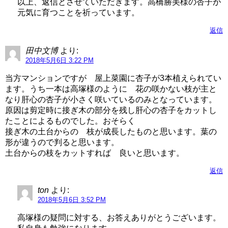
以上、返信とさせていただきます。高橋勝美様の杏子が
元気に育つことを祈っています。
返信
田中文博
より:
2018年5月6日 3:22 PM
当方マンションですが 屋上菜園に杏子が3本植えられてい
ます。うち一本は高塚様のように 花の咲かない枝が主と
なり肝心の杏子が小さく咲いているのみとなっています。
原因は剪定時に接ぎ木の部分を残し肝心の杏子をカットし
たことによるものでした。おそらく
接ぎ木の土台からの 枝が成長したものと思います。葉の
形が違うので判ると思います。
土台からの枝をカットすれば 良いと思います。
返信
ton
より:
2018年5月6日 3:52 PM
高塚様の疑問に対する、お答えありがとうございます。