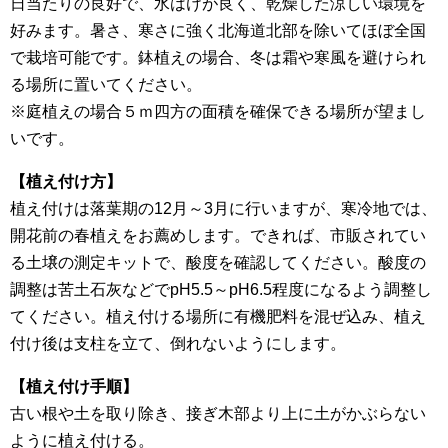
日当たりの良好で、水はけが良く、乾燥した涼しい環境を
好みます。暑さ、寒さに強く北海道北部を除いてほぼ全国
で栽培可能です。鉢植えの場合、冬は霜や寒風を避けられ
る場所に置いてください。
※庭植えの場合５ｍ四方の面積を確保できる場所が望まし
いです。
【植え付け方】
植え付けは落葉期の12月～3月に行いますが、寒冷地では、
開花前の春植えをお薦めします。できれば、市販されてい
る土壌の測定キットで、酸度を確認してください。酸度の
調整は苦土石灰などでpH5.5～pH6.5程度になるよう調整し
てください。植え付ける場所に有機肥料を混ぜ込み、植え
付け後は支柱を立て、倒れないようにします。
【植え付け手順】
古い根や土を取り除き、接ぎ木部より上に土がかぶらない
ように植え付ける。