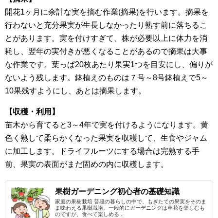
開花1ヶ月に余計な実を摘む作業(摘果)を行います。摘果を
行わないと充分果実が生長しなかったり熟す前に落ちるこ
とがあります。実を付けすぎて、株が必要以上に体力を消
耗し、翌年の実付きが悪くなることがあるので摘果は大事
な作業です。葉っぱ20枚あたり果実1つを目安にし、偏りが
ないよう残します。鉢植えのものは７号～8号鉢植えで5～
10果残すようにし、あとは摘果します。
【収穫・利用】
苗木から育てると3～4年で実を付けるようになります。黄
色く熟して柔らかくなった果実を収穫して、生食やジャム
に加工します。ドライフルーツにする場合は完熟する手
前、果実の表面がまだ固めの内に収穫します。
果樹ガーデニング初心者の基礎知識
家庭の果樹栽培 普段の暮らしの中で、もぎたての果実をそのま
ま味わえる果樹栽培。一般的にガーデニングは草花を楽しむも
のですが、食べて楽しめる...