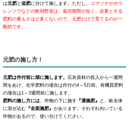
は
元肥
と
追肥
に分けて施します。ただし、
コマツナやホウ
レンソウなどの軟弱野菜は、栽培期間が短く、必要とする
肥料の量もさほど多くないので、元肥だけで育てるのが一
般的です。
元肥の施し方！
元肥は作付前に畑に施します。
石灰資材の投入から一週間
間をあけ、化学肥料の場合は作付の4～5日前、有機質肥料
の場合は1～3週間前に施します。
肥料の施し方には
、作物の下に施す
『溝施肥』
と、畝全体
に混ぜ込む
『全面施肥』
があります。それぞれ向いている
作物があるので、使い分けてください。