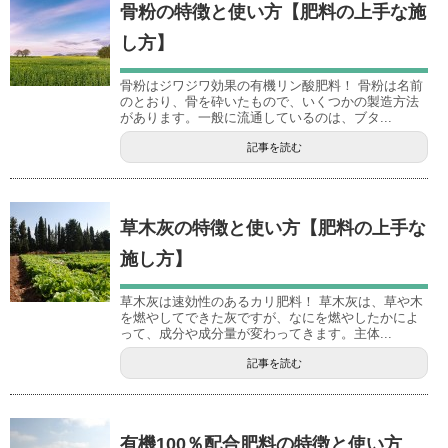
骨粉の特徴と使い方【肥料の上手な施
し方】
骨粉はジワジワ効果の有機リン酸肥料！ 骨粉は名前
のとおり、骨を砕いたもので、いくつかの製造方法
があります。一般に流通しているのは、ブタ...
記事を読む
草木灰の特徴と使い方【肥料の上手な
施し方】
草木灰は速効性のあるカリ肥料！ 草木灰は、草や木
を燃やしてできた灰ですが、なにを燃やしたかによ
って、成分や成分量が変わってきます。主体...
記事を読む
有機100％配合肥料の特徴と使い方