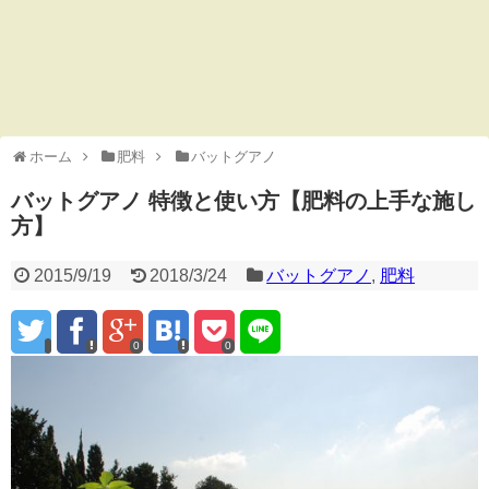
ホーム
肥料
バットグアノ
バットグアノ 特徴と使い方【肥料の上手な施し
方】
2015/9/19
2018/3/24
バットグアノ
,
肥料
0
0