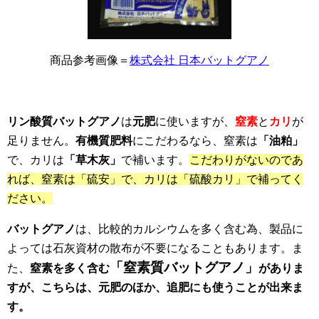
商品参考画像＝
株式会社 日本バットグアノ
リン酸質バットグアノ
は
元肥
に使いますが、
窒素
と
カリ
が
足りません。
有機質肥料
にこだわるなら、窒素は
「油粕」
で、カリは
「草木灰」
で補います。
こだわりがないのであ
れば、窒素は「硫安」で、カリは「硫酸カリ」で補ってく
ださい。
バットグアノ
は、比較的カルシウムを多く含む為、製品に
よっては石灰資材の散布が不要になることもあります。ま
「窒素質バットグアノ」
た、
窒素を多く含む
がありま
すが、こちらは、元肥のほか、追肥にも使うことが出来ま
す。