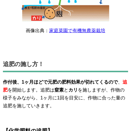
画像出典：
家庭菜園で有機無農薬栽培
追肥の施し方！
作付後、1ヶ月ほどで元肥の肥料効果が切れてくるので
、
追
肥
を開始します。追肥は
窒素
と
カリ
を施しますが、作物の
様子をみながら、1ヶ月に1回を目安に、作物に合った量の
追肥を施していきます。
【化学肥料の追肥】