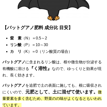
【バットグアノ肥料 成分比 目安】
窒 素
（N）＝0.5～2
リン酸
（P）＝10～30
カ リ
（K）＝0（リン酸質の場合）
バットグアノ
に含まれるリン酸は、根や微生物が分泌する
『く溶性』
有機酸に溶ける
なので、ゆっくりと効果が現
れ、長く効きます。
バットグアノ
を追肥で土の表面に施しても、根に吸収され
元肥として、土に混ぜて使います。
にくいので、
微
量要素を多く含むため、野菜のの味がよくなるともいわれ
ています。