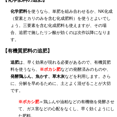
化学肥料
を使うなら、単肥を組み合わせるか、NK化成
（窒素とカリのみを含む化成肥料）を使うとよいでし
ょう。三要素を含む化成肥料も使えますが、その場
合、追肥で施したリン酸が効くのは次作以降になりま
す。
【有機質肥料の追肥】
追肥
は、早く効果が現れる必要があるので、有機質肥
料を使うなら、
※ボカシ肥
などの発酵済みのものや、
発酵鶏ふん、魚かす、草木灰
などを利用します。さら
に、分解を早めるために、土とよく混ぜることが大切
です。
※ボカシ肥
＝鶏ふんや油粕などの有機物を発酵させ
て、ガス害などの心配をなくし、早く効くようにし
た肥料。