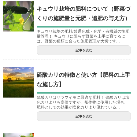
キュウリ栽培の肥料について（野菜づ
くりの施肥量と元肥・追肥の与え方）
キュウリ栽培の肥料/普通化成・化学・有機質の施肥
量管理！ キュウリに限らず野菜を上手に育てるに
は、野菜の種類に合った施肥管理が大切です...
記事を読む
硫酸カリの特徴と使い方【肥料の上手
な施し方】
硫酸カリはサツマイモに最適な肥料！ 硫酸カリは塩
化カリよりも高価ですが、畑作物に使用した場合、
肥料としての効果が塩化カリより優れている...
記事を読む