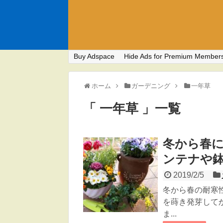
Buy Adspace
Hide Ads for Premium Member
ホーム
ガーデニング
一年草
「 一年草 」一覧
冬から春に
ンテナや
2019/2/5
冬から春の耐寒
を蒔き発芽して
ま...