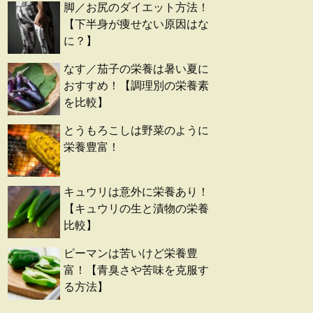
脚／お尻のダイエット方法！
【下半身が痩せない原因はな
に？】
なす／茄子の栄養は暑い夏に
おすすめ！【調理別の栄養素
を比較】
とうもろこしは野菜のように
栄養豊富！
キュウリは意外に栄養あり！
【キュウリの生と漬物の栄養
比較】
ピーマンは苦いけど栄養豊
富！【青臭さや苦味を克服す
る方法】