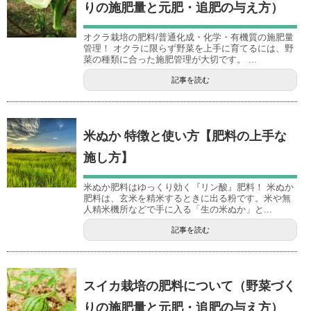
りの施肥量と元肥・追肥の与え方）
オクラ栽培の肥料/普通化成・化学・有機質の施肥量
管理！ オクラに限らず野菜を上手に育てるには、野
菜の種類に合った施肥管理が大切です。 ...
記事を読む
米ぬか 特徴と使い方【肥料の上手な
施し方】
米ぬか肥料はゆっくり効く『リン酸』肥料！ 米ぬか
肥料は、玄米を精米するときに出る粉です。米や無
人精米機所などで手に入る「生の米ぬか」と...
記事を読む
スイカ栽培の肥料について（野菜づく
りの施肥量と元肥・追肥の与え方）