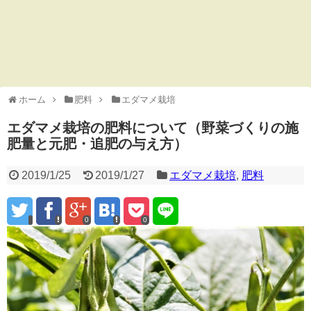
ホーム
肥料
エダマメ栽培
エダマメ栽培の肥料について（野菜づくりの施
肥量と元肥・追肥の与え方）
2019/1/25
2019/1/27
エダマメ栽培
,
肥料
0
0