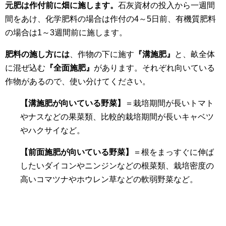
元肥は作付前に畑に施します。
石灰資材の投入から一週間
間をあけ、化学肥料の場合は作付の4～5日前、有機質肥料
の場合は1～3週間前に施します。
肥料の施し方には
、作物の下に施す
『溝施肥』
と、畝全体
に混ぜ込む
『全面施肥』
があります。それぞれ向いている
作物があるので、使い分けてください。
【溝施肥が向いている野菜】
＝栽培期間が長いトマト
やナスなどの果菜類、比較的栽培期間が長いキャベツ
やハクサイなど。
【前面施肥が向いている野菜】
＝根をまっすぐに伸ば
したいダイコンやニンジンなどの根菜類、栽培密度の
高いコマツナやホウレン草などの軟弱野菜など。