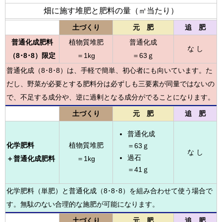
畑に施す堆肥と肥料の量（㎡当たり）
土づくり
元 肥
追 肥
普通化成肥料
植物質堆肥
普通化成
な し
（8･8･8）限定
＝1kg
＝63ｇ
普通化成（8･8･8）は、手軽で簡単、初心者にも向いています。た
だし、野菜が必要とする肥料分は必ずしも三要素が同量ではないの
で、不足する成分や、逆に過剰となる成分がでることになります。
土づくり
元 肥
追 肥
普通化成
化学肥料
植物質堆肥
＝63ｇ
な し
過石
＋普通化成肥料
＝1kg
＝41ｇ
化学肥料（単肥）と普通化成（8･8･8）を組み合わせて使う場合で
す。無駄のない合理的な施肥が可能になります。
土づくり
元 肥
追 肥