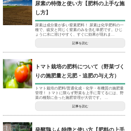
尿素の特徴と使い方【肥料の上手な施
し方】
尿素は成分量が多い窒素肥料！ 尿素は化学肥料の一
種で、硫安と同じく窒素のみを含む単肥です。ひじ
ょうに水に溶けやすく、すぐに効果が現れま...
記事を読む
トマト栽培の肥料について（野菜づく
りの施肥量と元肥・追肥の与え方）
トマト栽培の肥料/普通化成・化学・有機質の施肥量
管理！ トマトに限らず野菜を上手に育てるには、野
菜の種類に合った施肥管理が大切です。 ...
記事を読む
発酵鶏ふん特徴と使い方【肥料の上手