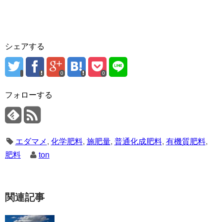
シェアする
0
0
フォローする
エダマメ
,
化学肥料
,
施肥量
,
普通化成肥料
,
有機質肥料
,
肥料
ton
関連記事