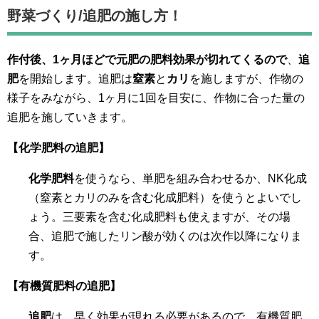
野菜づくり/
追肥の施し方！
作付後、1ヶ月ほどで元肥の肥料効果が切れてくるので
、
追
肥
を開始します。追肥は
窒素
と
カリ
を施しますが、作物の
様子をみながら、1ヶ月に1回を目安に、作物に合った量の
追肥を施していきます。
【化学肥料の追肥】
化学肥料
を使うなら、単肥を組み合わせるか、NK化成
（窒素とカリのみを含む化成肥料）を使うとよいでし
ょう。三要素を含む化成肥料も使えますが、その場
合、追肥で施したリン酸が効くのは次作以降になりま
す。
【有機質肥料の追肥】
追肥
は、早く効果が現れる必要があるので、有機質肥