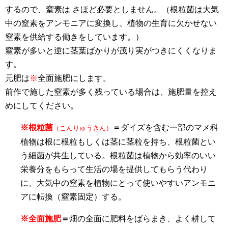
するので、窒素は さほど必要としません。（根粒菌は大気
中の窒素をアンモニアに変換し、植物の生育に欠かせない
窒素を供給する働きをしています。）
窒素が多いと逆に茎葉ばかりが茂り実がつきにくくなりま
す。
元肥は
※
全面施肥にします。
前作で施した窒素が多く残っている場合は、施肥量を控え
めにしてください。
※根粒菌
＝
ダイズを含む一部のマメ科
（こんりゅうきん）
植物は根に根粒もしくは茎に茎粒を持ち、根粒菌とい
う細菌が共生している。根粒菌は植物から効率のいい
栄養分をもらって生活の場を提供してもらう代わり
に、大気中の窒素を植物にとって使いやすいアンモニ
アに転換（窒素固定）する。
※全面施肥
＝
畑の全面に肥料をばらまき、よく耕して