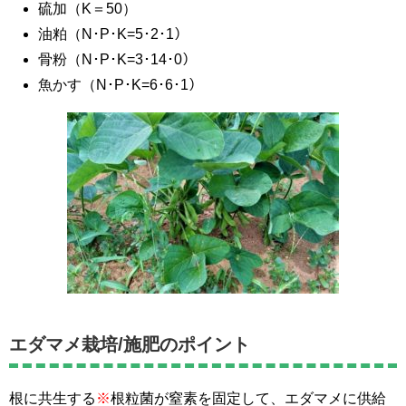
硫加（K＝50）
油粕（N･P･K=5･2･1）
骨粉（N･P･K=3･14･0）
魚かす（N･P･K=6･6･1）
エダマメ栽培/施肥のポイント
根に共生する
※
根粒菌が窒素を固定して、エダマメに供給