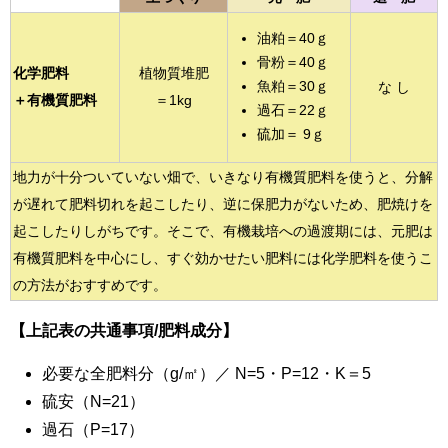
油粕＝40ｇ
骨粉＝40ｇ
化学肥料
植物質堆肥
魚粕＝30ｇ
な し
＋有機質肥料
＝1kg
過石＝22ｇ
硫加＝ 9ｇ
地力が十分ついていない畑で、いきなり有機質肥料を使うと、分解
が遅れて肥料切れを起こしたり、逆に保肥力がないため、肥焼けを
起こしたりしがちです。そこで、有機栽培への過渡期には、元肥は
有機質肥料を中心にし、すぐ効かせたい肥料には化学肥料を使うこ
の方法がおすすめです。
【上記表の共通事項/肥料成分】
必要な全肥料分（g/㎡）／
N=5・P=12・K＝5
硫安（N=21）
過石（P=17）