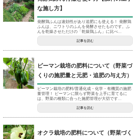
な施し方】
発酵鶏ふんは速効性があり追肥にも使える！ 発酵鶏
ふんは、ニワトリのふんを発酵させたものです。ふ
んを乾燥させただけの「乾燥鶏ふん」に比べ...
記事を読む
ピーマン栽培の肥料について（野菜づ
くりの施肥量と元肥・追肥の与え方）
ピーマン栽培の肥料/普通化成・化学・有機質の施肥
量管理！ ピーマンに限らず野菜を上手に育てるに
は、野菜の種類に合った施肥管理が大切です...
記事を読む
オクラ栽培の肥料について（野菜づく