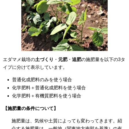
エダマメ栽培の
土づくり
・
元肥
・
追肥
の施肥量を以下の3タ
イプに分けて表示しています。
普通化成肥料のみを使う場合
化学肥料＋普通化成肥料を使う場合
化学肥料＋有機質肥料を使う場合
【施肥量の条件について】
施肥量は、気候や土質によっても変わってきます。紹
介する施肥量は、一般地（関東地方南部を基準）の有