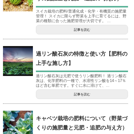
スイカ栽培の肥料/普通化成・化学・有機質の施肥量
管理！ スイカに限らず野菜を上手に育てるには、野
菜の種類に合った施肥管理が大切です。 ...
記事を読む
過リン酸石灰の特徴と使い方【肥料の
上手な施し方】
過リン酸石灰は元肥で使うリン酸肥料！ 過リン酸石
灰は、化学肥料の一種で、水溶性リン酸を14～17％
ほど含む単肥です。すぐに水に溶けて、...
記事を読む
キャベツ栽培の肥料について（野菜づ
くりの施肥量と元肥・追肥の与え方）