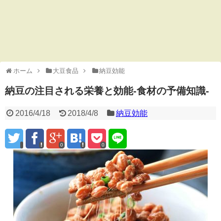
ホーム
大豆食品
納豆効能
納豆の注目される栄養と効能-食材の予備知識-
2016/4/18
2018/4/8
納豆効能
0
0