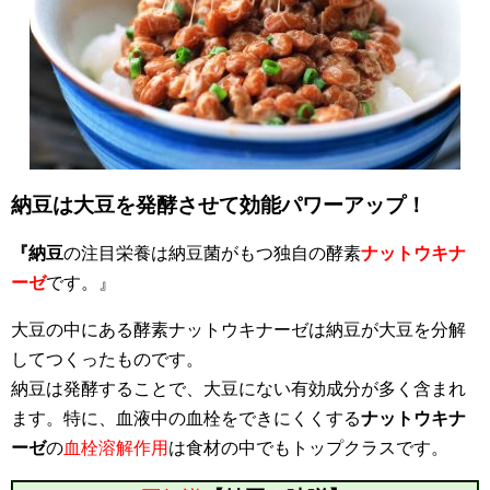
納豆は大豆を発酵させて効能パワーアップ！
『納豆
の注目栄養は納豆菌がもつ独自の酵素
ナットウキナ
ーゼ
です。』
大豆の中にある酵素ナットウキナーゼは納豆が大豆を分解
してつくったものです。
納豆は発酵することで、大豆にない有効成分が多く含まれ
ます。特に、血液中の血栓をできにくくする
ナットウキナ
ーゼ
の
血栓溶解作用
は食材の中でもトップクラスです。