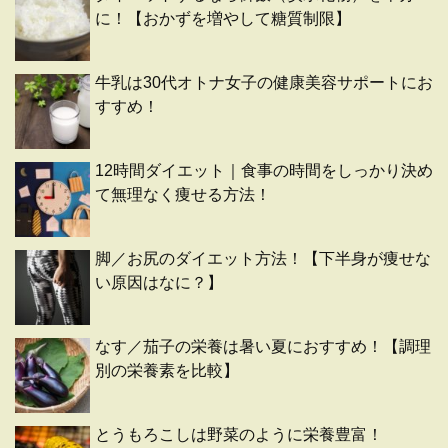
に！【おかずを増やして糖質制限】
牛乳は30代オトナ女子の健康美容サポートにお
すすめ！
12時間ダイエット｜食事の時間をしっかり決め
て無理なく痩せる方法！
脚／お尻のダイエット方法！【下半身が痩せな
い原因はなに？】
なす／茄子の栄養は暑い夏におすすめ！【調理
別の栄養素を比較】
とうもろこしは野菜のように栄養豊富！