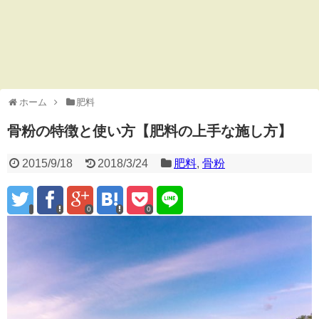
ホーム
肥料
骨粉の特徴と使い方【肥料の上手な施し方】
2015/9/18
2018/3/24
肥料
,
骨粉
0
0