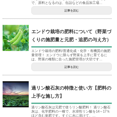
で、原料となるのは、缶詰などの食品加工場...
記事を読む
エンドウ栽培の肥料について（野菜づ
くりの施肥量と元肥・追肥の与え方）
エンドウ栽培の肥料/普通化成・化学・有機質の施肥
量管理！ エンドウに限らず野菜を上手に育てるに
は、野菜の種類に合った施肥管理が大切です...
記事を読む
過リン酸石灰の特徴と使い方【肥料の
上手な施し方】
過リン酸石灰は元肥で使うリン酸肥料！ 過リン酸石
灰は、化学肥料の一種で、水溶性リン酸を14～17％
ほど含む単肥です。すぐに水に溶けて、...