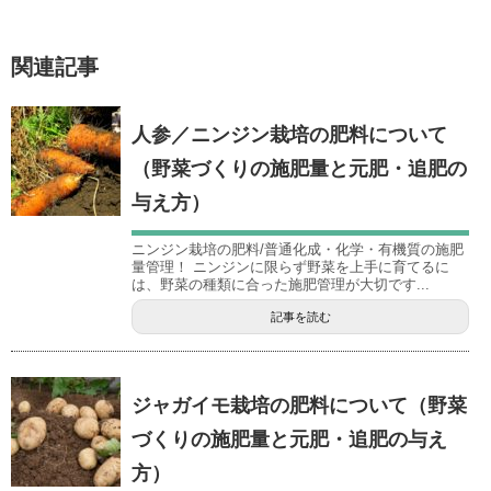
関連記事
人参／ニンジン栽培の肥料について
（野菜づくりの施肥量と元肥・追肥の
与え方）
ニンジン栽培の肥料/普通化成・化学・有機質の施肥
量管理！ ニンジンに限らず野菜を上手に育てるに
は、野菜の種類に合った施肥管理が大切です...
記事を読む
ジャガイモ栽培の肥料について（野菜
づくりの施肥量と元肥・追肥の与え
方）