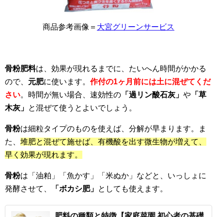
商品参考画像＝
大宮グリーンサービス
骨粉肥料
は、効果が現れるまでに、たいへん時間がかかる
ので、
元肥
に使います。
作付の1ヶ月前には土に混ぜてくだ
さい
。時間が無い場合、速効性の
「過リン酸石灰」
や
「草
木灰」
と混ぜて使うとよいでしょう。
骨粉
は細粒タイプのものを使えば、分解が早まります。ま
た、
堆肥と混ぜて施せば、有機酸を出す微生物が増えて、
早く効果が現れます。
骨粉
は「油粕」「魚かす」「米ぬか」などと、いっしょに
発酵させて、
「ボカシ肥」
としても使えます。
肥料の種類と特徴【家庭菜園 初心者の基礎