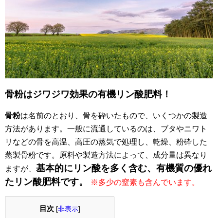
骨粉はジワジワ効果の有機リン酸肥料！
骨粉
は名前のとおり、骨を砕いたもので、いくつかの製造
方法があります。一般に流通しているのは、ブタやニワト
リなどの骨を高温、高圧の蒸気で処理し、乾燥、粉砕した
蒸製骨粉です。原料や製造方法によって、成分量は異なり
基本的にリン酸を多く含む、有機質の優れ
ますが、
たリン酸肥料です。
※多少の窒素も含んでいます。
目次
[
非表示
]