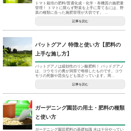
トマト栽培の肥料/普通化成・化学・有機質の施肥量
管理！ トマトに限らず野菜を上手に育てるには、野
菜の種類に合った施肥管理が大切です。 ...
記事を読む
バットグアノ 特徴と使い方【肥料の
上手な施し方】
バットグアノは緩効性のリン酸肥料！ バッドグアノ
は、コウモリの糞が洞窟で堆積したものです。コウ
モリの死骸や昆虫なども混ざっています。周...
記事を読む
ガーデニング園芸の用土・肥料の種類
と使い方
ガーデニング園芸肥料の基礎知識 水は十分やってい