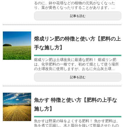
るのに、鉢や花壇などの植物の元気がなくなった
り、葉が黄色くなったりすることがあります。...
記事を読む
熔成リン肥の特徴と使い方【肥料の上
手な施し方】
熔成リン肥は土壌改良に最適な肥料！ 熔成リン肥
は、化学肥料の一種です。初めて畑として使う場所
の土壌改良に使用しますが、おもに火山灰土壌...
記事を読む
魚かす 特徴と使い方【肥料の上手な
施し方】
魚かすは野菜の味をよくする肥料！ 魚かす肥料は、
魚を煮て圧縮し、水と脂分を抜いて乾燥させたもの