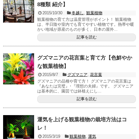
8種類 紹介】
2015/10/30
冬越し
,
観葉植物
観葉植物の育て方は温度管理がポイント！ 観葉植物
は、半日陰や室内でも育てやすい植物です。熱帯や暖
かい地域が原産のものが多く、日本の屋外...
記事を読む
グズマニアの花言葉と育て方【色鮮やか
な観葉植物】
2015/8/7
グズマニア
,
花言葉
グズマニアの品種や育て方！ グズマニアの花言葉は
『あなたは完璧』･『理想の夫婦』です。 グズマニア
は基本的に、園芸では鉢植えにし...
記事を読む
運気を上げる観葉植物の栽培方法はコ
レ！
2015/3/19
観葉植物
,
運気