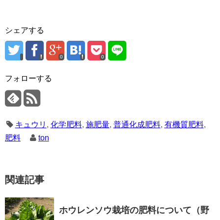
シェアする
0
0
フォローする
キュウリ
,
化学肥料
,
施肥量
,
普通化成肥料
,
有機質肥料
,
肥料
ton
関連記事
ホウレンソウ栽培の肥料について（野