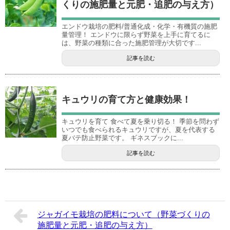
くりの施肥量と元肥・追肥の与え方）
エンドウ栽培の肥料/普通化成・化学・有機質の施肥
量管理！ エンドウに限らず野菜を上手に育てるに
は、野菜の種類に合った施肥管理が大切です...
記事を読む
キュウリの育て方と健康効果！
キュウリを育て 食べて夏を乗り切る！ 季節を問わず
いつでも食べられるキュウリですが、夏を代表する
夏バテ防止野菜です。 ギネスブックに...
記事を読む
ジャガイモ栽培の肥料について（野菜づくりの
施肥量と元肥・追肥の与え方）