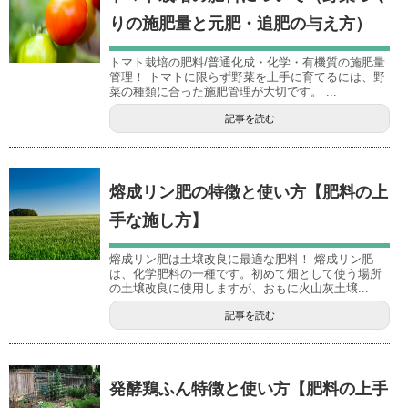
りの施肥量と元肥・追肥の与え方）
トマト栽培の肥料/普通化成・化学・有機質の施肥量
管理！ トマトに限らず野菜を上手に育てるには、野
菜の種類に合った施肥管理が大切です。 ...
記事を読む
熔成リン肥の特徴と使い方【肥料の上
手な施し方】
熔成リン肥は土壌改良に最適な肥料！ 熔成リン肥
は、化学肥料の一種です。初めて畑として使う場所
の土壌改良に使用しますが、おもに火山灰土壌...
記事を読む
発酵鶏ふん特徴と使い方【肥料の上手