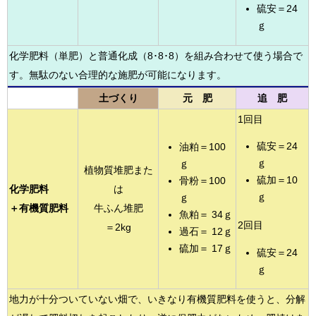
硫安＝24
ｇ
化学肥料（単肥）と普通化成（8･8･8）を組み合わせて使う場合で
す。無駄のない合理的な施肥が可能になります。
土づくり
元 肥
追 肥
1回目
硫安＝24
油粕＝100
ｇ
ｇ
植物質堆肥また
硫加＝10
骨粉＝100
化学肥料
は
ｇ
ｇ
＋有機質肥料
牛ふん堆肥
魚粕＝ 34ｇ
2回目
＝2kg
過石＝ 12ｇ
硫加＝ 17ｇ
硫安＝24
ｇ
地力が十分ついていない畑で、いきなり有機質肥料を使うと、分解