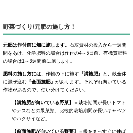
野菜づくり/元肥の施し方！
元肥は作付前に畑に施します。
石灰資材の投入から一週間
間をあけ、化学肥料の場合は作付の4～5日前、有機質肥料
の場合は1～3週間前に施します。
肥料の施し方には
、作物の下に施す
『溝施肥』
と、畝全体
に混ぜ込む
『全面施肥』
があります。それぞれ向いている
作物があるので、使い分けてください。
【溝施肥が向いている野菜】
＝栽培期間が長いトマト
やナスなどの果菜類、比較的栽培期間が長いキャベツ
やハクサイなど。
【前面施肥が向いている野菜】
＝根をまっすぐに伸ば