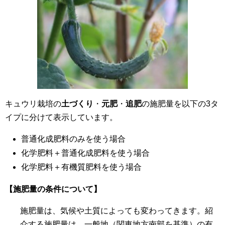
キュウリ栽培の
土づくり
・
元肥
・
追肥
の施肥量を以下の3タ
イプに分けて表示しています。
普通化成肥料のみを使う場合
化学肥料＋普通化成肥料を使う場合
化学肥料＋有機質肥料を使う場合
【施肥量の条件について】
施肥量は、気候や土質によっても変わってきます。紹
介する施肥量は、一般地（関東地方南部を基準）の有