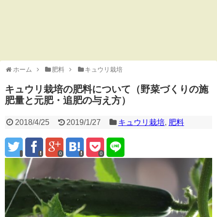
ホーム
肥料
キュウリ栽培
キュウリ栽培の肥料について（野菜づくりの施
肥量と元肥・追肥の与え方）
2018/4/25
2019/1/27
キュウリ栽培
,
肥料
0
0