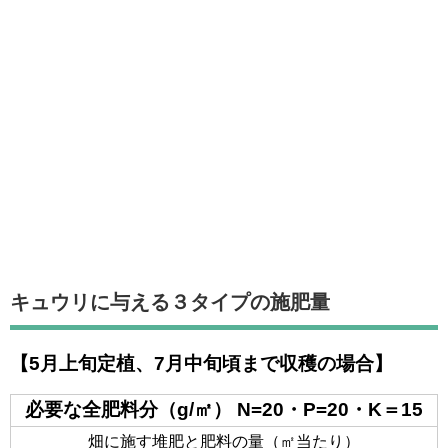
キュウリに与える３タイプの施肥量
【5月上旬定植、7月中旬頃まで収穫の場合】
必要な全肥料分（g/㎡） N=20・P=20・K＝15
畑に施す堆肥と肥料の量（㎡当たり）