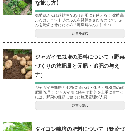
な施し方】
発酵鶏ふんは速効性があり追肥にも使える！ 発酵鶏
ふんは、ニワトリのふんを発酵させたものです。ふ
んを乾燥させただけの「乾燥鶏ふん」に比べ...
記事を読む
ジャガイモ栽培の肥料について（野菜
づくりの施肥量と元肥・追肥の与え
方）
ジャガイモ栽培の肥料/普通化成・化学・有機質の施
肥量管理！ ジャガイモに限らず野菜を上手に育てる
には、野菜の種類に合った施肥管理が大切...
記事を読む
ダイコン栽培の肥料について（野菜づ