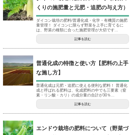
くりの施肥量と元肥・追肥の与え方）
ダイコン栽培の肥料/普通化成・化学・有機質の施肥
量管理！ ダイコンに限らず野菜を上手に育てるに
は、野菜の種類に合った施肥管理が大切です...
記事を読む
普通化成の特徴と使い方【肥料の上手
な施し方】
普通化成は元肥・追肥に使える便利な肥料！ 普通化
成と呼ばれる肥料は、化成肥料の中でも三要素（窒
素・リン酸・カリ）の成分量の合計が30％...
記事を読む
エンドウ栽培の肥料について（野菜づ