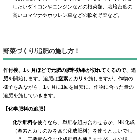
したいダイコンやニンジンなどの根菜類、栽培密度の
高いコマツナやホウレン草などの軟弱野菜など。
野菜づくり/
追肥の施し方！
作付後、1ヶ月ほどで元肥の肥料効果が切れてくるので
、
追
肥
を開始します。追肥は
窒素
と
カリ
を施しますが、作物の
様子をみながら、1ヶ月に1回を目安に、作物に合った量の
追肥を施していきます。
【化学肥料の追肥】
化学肥料
を使うなら、単肥を組み合わせるか、NK化成
（窒素とカリのみを含む化成肥料）を使うとよいでし
ょう。三要素を含む化成肥料も使えますが、その場