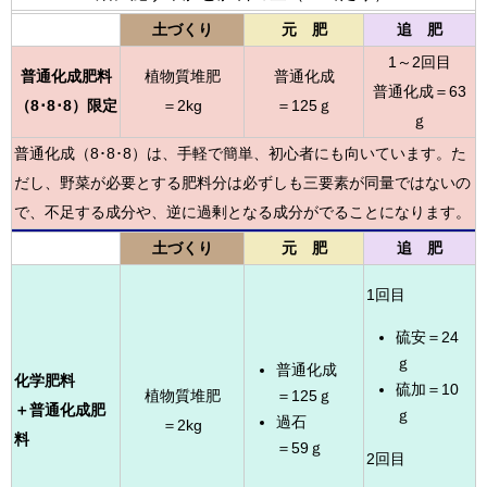
土づくり
元 肥
追 肥
1～2回目
普通化成肥料
植物質堆肥
普通化成
普通化成＝63
（8･8･8）限定
＝2kg
＝125ｇ
ｇ
普通化成（8･8･8）は、手軽で簡単、初心者にも向いています。た
だし、野菜が必要とする肥料分は必ずしも三要素が同量ではないの
で、不足する成分や、逆に過剰となる成分がでることになります。
土づくり
元 肥
追 肥
1回目
硫安＝24
ｇ
普通化成
化学肥料
硫加＝10
植物質堆肥
＝125ｇ
＋普通化成肥
ｇ
過石
＝2kg
料
＝59ｇ
2回目