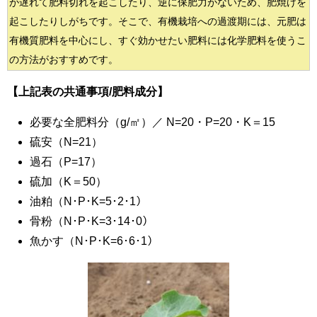
が遅れて肥料切れを起こしたり、逆に保肥力がないため、肥焼けを
起こしたりしがちです。そこで、有機栽培への過渡期には、元肥は
有機質肥料を中心にし、すぐ効かせたい肥料には化学肥料を使うこ
の方法がおすすめです。
【上記表の共通事項/肥料成分】
必要な全肥料分（g/㎡）／
N=20・P=20・K＝15
硫安（N=21）
過石（P=17）
硫加（K＝50）
油粕（N･P･K=5･2･1）
骨粉（N･P･K=3･14･0）
魚かす（N･P･K=6･6･1）