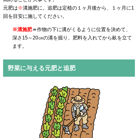
元肥は
※
溝施肥に。追肥は定植の１ヶ月後から、１ヶ月に1
回を目安に施してください。
※溝施肥
＝
作物の下に溝がくるように位置を決めて、
深さ15～20㎝の溝を掘り、肥料を入れてから畝を立て
ます。
野菜に与える元肥と追肥