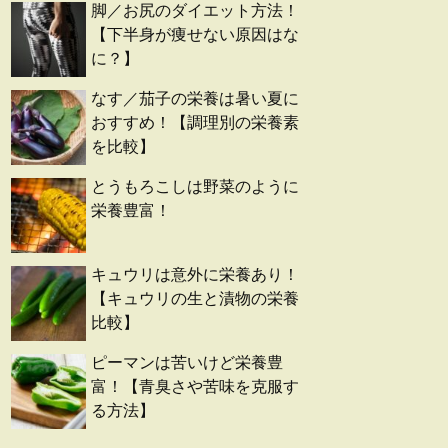
脚／お尻のダイエット方法！
【下半身が痩せない原因はな
に？】
なす／茄子の栄養は暑い夏に
おすすめ！【調理別の栄養素
を比較】
とうもろこしは野菜のように
栄養豊富！
キュウリは意外に栄養あり！
【キュウリの生と漬物の栄養
比較】
ピーマンは苦いけど栄養豊
富！【青臭さや苦味を克服す
る方法】