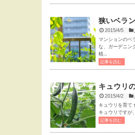
狭いベラ
2015/4/5
マンションのベ
な、ガーデニン
植...
記事を読む
キュウリ
2015/4/2
キュウリを育て
キュウリですが、
記事を読む