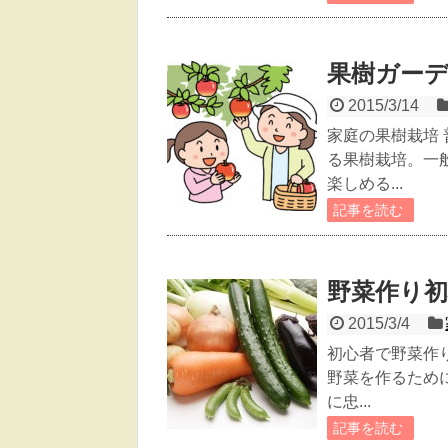
果樹ガー
2015/3/14
家庭の果樹栽培
る果樹栽培。一
楽しめる...
記事を読む
野菜作り
2015/3/4
初心者で野菜作
野菜を作るため
に忠...
記事を読む