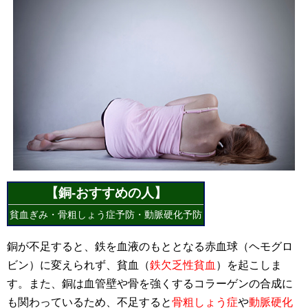
【銅
-おすすめの人】
貧血ぎみ・骨粗しょう症予防・動脈硬化予防
銅が不足すると、鉄を血液のもととなる赤血球（ヘモグロ
ビン）に変えられず、貧血（
鉄欠乏性貧血
）を起こしま
す。また、銅は血管壁や骨を強くするコラーゲンの合成に
も関わっているため、不足すると
骨粗しょう症
や
動脈硬化