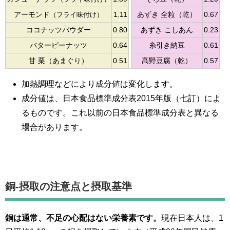
アーモンド
（フライ味付け）
1.11
あずき 全粒（乾）
0.67
ココナッツパウダー
0.80
あずき こしあん
0.23
バターピーナッツ
0.64
糸引き納豆
0.61
甘 栗（あまぐり）
0.51
高野豆腐（乾）
0.57
加熱調理などにより成分値は変化します。
成分値は、日本食品標準成分表2015年版（七訂）によ
るものです。これ以前の日本食品標準成分表と異なる
場合があります。
銅-摂取の注意点と摂取基準
銅は通常、不足の心配はない栄養素です。
現在日本人は、1