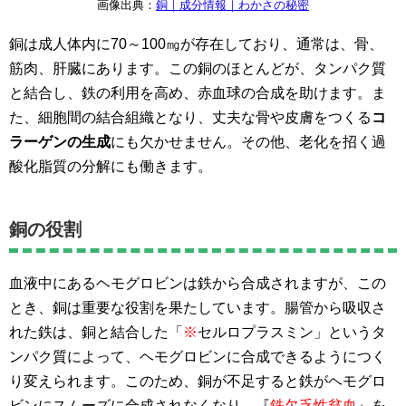
画像出典：
銅｜成分情報｜わかさの秘密
銅は成人体内に70～100㎎が存在しており、通常は、骨、
筋肉、肝臓にあります。この銅のほとんどが、タンパク質
と結合し、鉄の利用を高め、赤血球の合成を助けます。ま
た、細胞間の結合組織となり、丈夫な骨や皮膚をつくる
コ
ラーゲンの生成
にも欠かせません。その他、老化を招く過
酸化脂質の分解にも働きます。
銅の役割
血液中にあるヘモグロビンは鉄から合成されますが、この
とき、銅は重要な役割を果たしています。腸管から吸収さ
れた鉄は、銅と結合した「
※
セルロプラスミン」というタ
ンパク質によって、ヘモグロビンに合成できるようにつく
り変えられます。このため、銅が不足すると鉄がヘモグロ
ビンにスムーズに合成されなくなり、『
鉄欠乏性貧血
』を