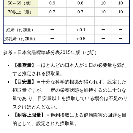
50～69（歳）
0.9
0.8
10
10
70以上（歳）
0.7
0.7
10
10
妊婦（付加量）
ー
＋0.1
ー
ー
授乳婦（付加量）
ー
＋0.5
ー
ー
参考＝日本食品標準成分表2015年版（七訂）
【推奨量】
＝ほとんどの日本人が１日の必要量を満た
すと推定される摂取量。
【目安量】
＝十分な科学的根拠が得られず、設定した
摂取量ですが、一定の栄養状態を維持するのに十分な
量であ り、目安量以上を摂取している場合は不足のリ
スクはほとんどない。
【耐容上限量】
＝過剰摂取による健康障害の回避を目
的として、設定された摂取量。