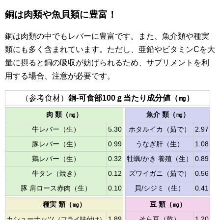
銅は肉類や魚貝類に豊富！
銅は肉類の中でもレバーに豊富です。また、魚介類や種実
類にも多く含まれています。ただし、亜鉛やビタミンCを大
量に摂ると銅の吸収が妨げられるため、サプリメントを利
用する場合、注意が必要です。
（参考食材）
銅-可食部100ｇ当たり成分値（㎎）
肉 類（㎎）
魚介 類（㎎）
牛レバー（生）
5.30
ホタルイカ（茹で）
2.97
豚レバー（生）
0.99
うなぎ肝（生）
1.08
鶏レバー（生）
0.32
牡蠣/かき 養殖（生）
0.89
牛タン（焼き）
0.12
ズワイガニ（茹で）
0.56
豚 肩ロース赤肉（生）
0.10
貝/シジミ（生）
0.41
種実 類（㎎）
豆 類（㎎）
カシューナッツ
（フライ味付け）
1.89
そら豆（乾）
1.20