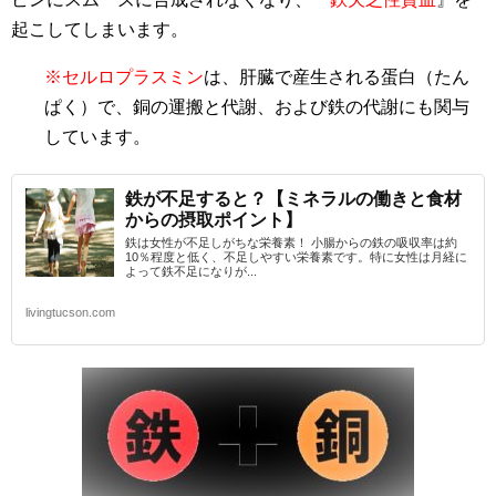
起こしてしまいます。
※セルロプラスミン
は、肝臓で産生される蛋白（たん
ぱく）で、銅の運搬と代謝、および鉄の代謝にも関与
しています。
鉄が不足すると？【ミネラルの働きと食材
からの摂取ポイント】
鉄は女性が不足しがちな栄養素！ 小腸からの鉄の吸収率は約
10％程度と低く、不足しやすい栄養素です。特に女性は月経に
よって鉄不足になりが...
livingtucson.com