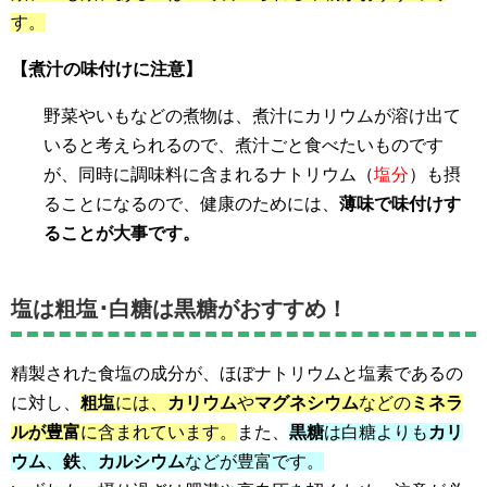
す。
【煮汁の味付けに注意】
野菜やいもなどの煮物は、煮汁にカリウムが溶け出て
いると考えられるので、煮汁ごと食べたいものです
が、同時に調味料に含まれるナトリウム（
塩分
）も摂
ることになるので、健康のためには、
薄味で味付けす
ることが大事です。
塩は粗塩･白糖は黒糖がおすすめ！
精製された食塩の成分が、ほぼナトリウムと塩素であるの
に対し、
粗塩
には、
カリウム
や
マグネシウム
などの
ミネラ
ルが豊富
に含まれています。
また、
黒糖
は白糖よりも
カリ
ウム
、
鉄
、
カルシウム
などが豊富です。