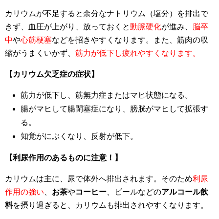
カリウムが不足すると余分なナトリウム（塩分）を排出で
きず、血圧が上がり、放っておくと
動脈硬化
が進み、
脳卒
中
や
心筋梗塞
などを招きやすくなります。また、筋肉の収
縮がうまくいかず、
筋力が低下し疲れやすくなります。
【カリウム欠乏症の症状】
筋力が低下し、筋無力症またはマヒ状態になる。
腸がマヒして腸閉塞症になり、膀胱がマヒして拡張す
る。
知覚がにぶくなり、反射が低下。
【利尿作用のあるものに注意！】
カリウムは主に、尿で体外へ排出されます。そのため
利尿
作用の強い
、
お茶
や
コーヒー
、ビールなどの
アルコール飲
料
を摂り過ぎると、カリウムも排出されやすくなります。