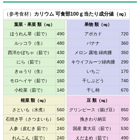
（参考食材）
カリウム 可食部100ｇ当たり成分値（㎎）
葉菜・果菜 類（㎎）
果物 類（㎎）
ほうれん草（茹で）
490
アボカド
720
ルッコラ（生）
480
バナナ
360
西洋かぼちゃ（茹で）
430
メロン 露地 緑肉腫
350
にら（茹で）
400
キウイフルーツ緑肉腫
290
きゅうり（生）
200
いちご
170
モロヘイヤ（茹で）
160
干しぶどう
740
小松菜（茹で）
140
干し柿
670
根菜 類（㎎）
豆 類（㎎）
さといも（水煮）
560
グリンピース（揚げ豆）
850
石焼き芋（さつまいも）
540
挽きわり納豆
700
人参（皮むき 茹で）
240
国産 黄大豆（茹で）
530
れんこん（茹で）
240
えだまめ（茹で）
490