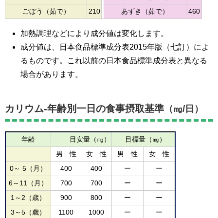
ごぼう（茹で）
210
あずき（茹で）
460
加熱調理などにより成分値は変化します。
成分値は、日本食品標準成分表2015年版（七訂）によ
るものです。これ以前の日本食品標準成分表と異なる
場合があります。
カリウム-年齢別一日の食事摂取基準
（㎎/日）
年齢
目安量（㎎）
目標量（㎎）
男 性
女 性
男 性
女 性
0～ 5（月）
400
400
ー
ー
6～11（月）
700
700
ー
ー
1～2（歳）
900
800
ー
ー
3～5（歳）
1100
1000
ー
ー