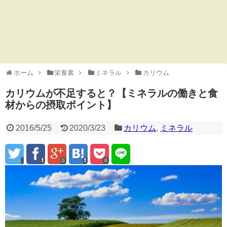
ホーム
栄養素
ミネラル
カリウム
カリウムが不足すると？【ミネラルの働きと食
材からの摂取ポイント】
2016/5/25
2020/3/23
カリウム
,
ミネラル
0
0