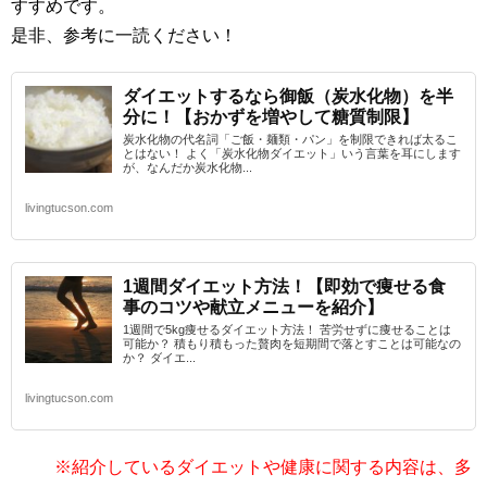
すすめです。
是非、参考に一読ください！
ダイエットするなら御飯（炭水化物）を半
分に！【おかずを増やして糖質制限】
炭水化物の代名詞「ご飯・麺類・パン」を制限できれば太るこ
とはない！ よく「炭水化物ダイエット」いう言葉を耳にします
が、なんだか炭水化物...
livingtucson.com
1週間ダイエット方法！【即効で痩せる食
事のコツや献立メニューを紹介】
1週間で5kg痩せるダイエット方法！ 苦労せずに痩せることは
可能か？ 積もり積もった贅肉を短期間で落とすことは可能なの
か？ ダイエ...
livingtucson.com
※紹介しているダイエットや健康に関する内容は、多