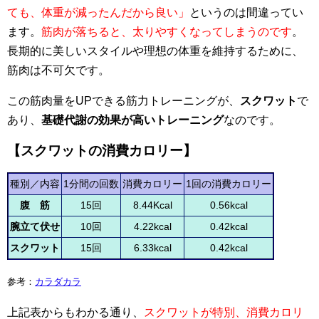
ても、体重が減ったんだから良い」
というのは間違ってい
ます。
筋肉が落ちると、太りやすくなってしまうのです
。
長期的に美しいスタイルや理想の体重を維持するために、
筋肉は不可欠です。
この筋肉量をUPできる筋力トレーニングが、
スクワット
で
あり、
基礎代謝の効果が高いトレーニング
なのです。
【スクワットの消費カロリー】
種別／内容
1分間の回数
消費カロリー
1回の消費カロリー
腹 筋
15回
8.44Kcal
0.56kcal
腕立て伏せ
10回
4.22kcal
0.42kcal
スクワット
15回
6.33kcal
0.42kcal
参考：
カラダカラ
上記表からもわかる通り、
スクワットが特別、消費カロリ