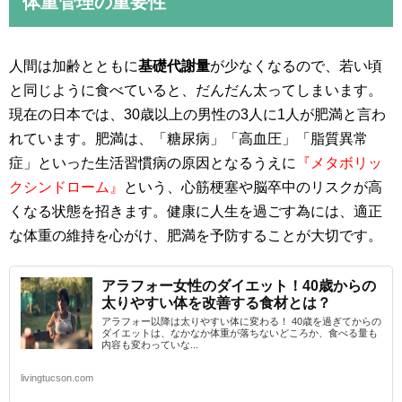
体重管理の重要性
人間は加齢とともに
基礎代謝量
が少なくなるので、若い頃
と同じように食べていると、だんだん太ってしまいます。
現在の日本では、30歳以上の男性の3人に1人が肥満と言わ
れています。肥満は、「糖尿病」「高血圧」「脂質異常
症」といった生活習慣病の原因となるうえに
『メタボリッ
クシンドローム』
という、心筋梗塞や脳卒中のリスクが高
くなる状態を招きます。健康に人生を過ごす為には、適正
な体重の維持を心がけ、肥満を予防することが大切です。
アラフォー女性のダイエット！40歳からの
太りやすい体を改善する食材とは？
アラフォー以降は太りやすい体に変わる！ 40歳を過ぎてからの
ダイエットは、なかなか体重が落ちないどころか、食べる量も
内容も変わっていな...
livingtucson.com