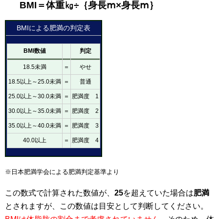
BMI＝体重㎏÷｛身長ⅿ×身長ⅿ｝
BMIによる肥満の判定表
BMI数値
判定
18.5未満
＝
やせ
18.5以上～25.0未満
＝
普通
25.0以上～30.0未満
＝
肥満度 1
30.0以上～35.0未満
＝
肥満度 2
35.0以上～40.0未満
＝
肥満度 3
40.0以上
＝
肥満度 4
※日本肥満学会による肥満判定基準より
この数式で計算された数値が、
25
を超えていた場合は
肥満
とされますが、この数値は目安として判断してください。