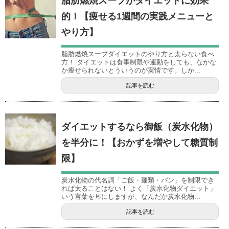
脂肪燃焼スープがダイエットに効果
的！【痩せる1週間の実践メニューと
やり方】
脂肪燃焼スープダイエットのやり方と太らない食べ
方！ ダイエットは食事制限や運動をしても、なかな
か痩せられないとういうのが実情です。しか...
記事を読む
ダイエットするなら御飯（炭水化物）
を半分に！【おかずを増やして糖質制
限】
炭水化物の代名詞「ご飯・麺類・パン」を制限でき
れば太ることはない！ よく「炭水化物ダイエット」
いう言葉を耳にしますが、なんだか炭水化物...
記事を読む