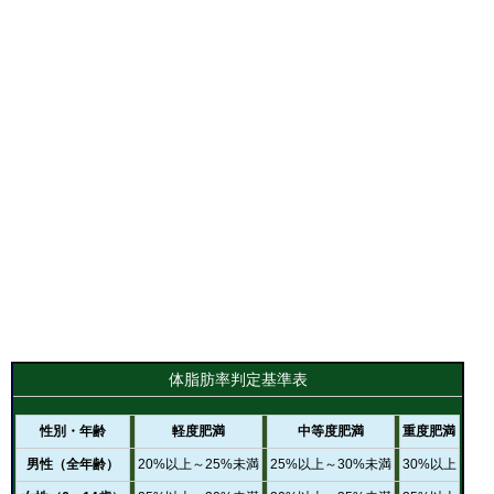
体脂肪率判定基準表
性別・年齢
軽度肥満
中等度肥満
重度肥満
男性（全年齢）
20%以上～25%未満
25%以上～30%未満
30%以上