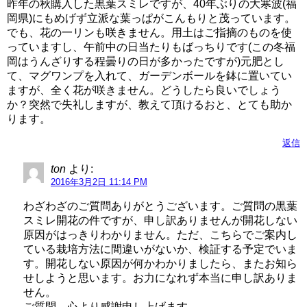
昨年の秋購入した黒葉スミレですが、40年ぶりの大寒波(福
岡県)にもめげず立派な葉っぱがこんもりと茂っています。
でも、花の一リンも咲きません。用土はご指摘のものを使
っていますし、午前中の日当たりもばっちりです(この冬福
岡はうんざりする程曇りの日が多かったですが)元肥とし
て、マグワンプを入れて、ガーデンボールを鉢に置いてい
ますが、全く花が咲きません。どうしたら良いでしょう
か？突然で失礼しますが、教えて頂けるおと、とても助か
ります。
返信
ton
より:
2016年3月2日 11:14 PM
わざわざのご質問ありがとうございます。ご質問の黒葉
スミレ開花の件ですが、申し訳ありませんが開花しない
原因がはっきりわかりません。ただ、こちらでご案内し
ている栽培方法に間違いがないか、検証する予定でいま
す。開花しない原因が何かわかりましたら、またお知ら
せしようと思います。お力になれず本当に申し訳ありま
せん。
ご質問、心より感謝申し上げます。