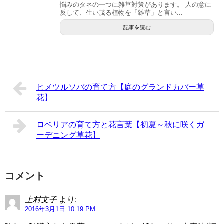
悩みのタネの一つに雑草対策があります。 人の意に
反して、生い茂る植物を「雑草」と言い...
記事を読む
ヒメツルソバの育て方【庭のグランドカバー草
花】
ロベリアの育て方と花言葉【初夏～秋に咲くガ
ーデニング草花】
コメント
上村文子
より:
2016年3月1日 10:19 PM