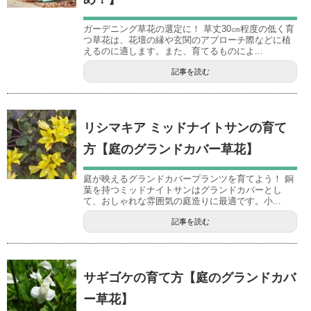
ガーデニング草花の選定に！ 草丈30㎝程度の低く育
つ草花は、花壇の縁や玄関のアプローチ際などに植
えるのに適します。また、育てるものによ...
記事を読む
リシマキア ミッドナイトサンの育て
方【庭のグランドカバー草花】
庭が映えるグランドカバープランツを育てよう！ 銅
葉を持つミッドナイトサンはグランドカバーとし
て、おしゃれな雰囲気の庭造りに最適です。小...
記事を読む
サギゴケの育て方【庭のグランドカバ
ー草花】