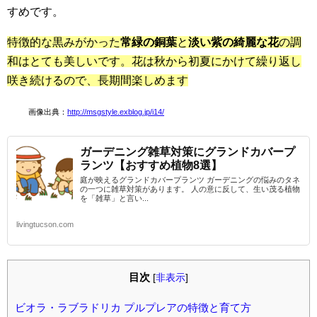
すめです。
特徴的な黒みがかった
常緑の銅葉
と
淡い紫の綺麗な花
の調
和はとても美しいです。花は秋から初夏にかけて繰り返し
咲き続けるので、長期間楽しめます
画像出典：
http://msgstyle.exblog.jp/i14/
ガーデニング雑草対策にグランドカバープ
ランツ【おすすめ植物8選】
庭が映えるグランドカバープランツ ガーデニングの悩みのタネ
の一つに雑草対策があります。 人の意に反して、生い茂る植物
を「雑草」と言い...
livingtucson.com
目次
[
非表示
]
ビオラ・ラブラドリカ プルプレアの特徴と育て方