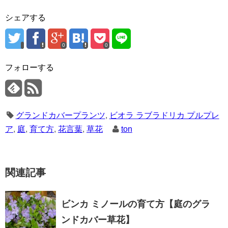
シェアする
0
0
フォローする
グランドカバープランツ
,
ビオラ ラブラドリカ プルプレ
ア
,
庭
,
育て方
,
花言葉
,
草花
ton
関連記事
ビンカ ミノールの育て方【庭のグラ
ンドカバー草花】