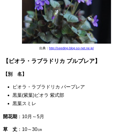
出典：
http://seeding.blog.so-net.ne.jp/
【ビオラ・ラブラドリカ プルプレア】
【別 名】
ビオラ・ラブラドリカ パープレア
黒葉(紫葉)ビオラ 紫式部
黒葉スミレ
開花期
：10月～5月
草 丈
：10～30㎝