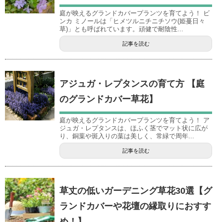
庭が映えるグランドカバープランツを育てよう！ ビ
ンカ ミノールは「ヒメツルニチニチソウ(姫蔓日々
草)」とも呼ばれています。頑健で耐陰性...
記事を読む
アジュガ・レプタンスの育て方 【庭
のグランドカバー草花】
庭が映えるグランドカバープランツを育てよう！ ア
ジュガ・レプタンスは、ほふく茎でマット状に広が
り、銅葉や斑入りの葉は美しく、常緑で周年...
記事を読む
草丈の低いガーデニング草花30選【グ
ランドカバーや花壇の縁取りにおすす
め！】