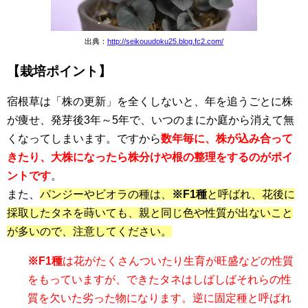
出典：
http://seikouudoku25.blog.fc2.com/
【栽培ポイント】
宿根草は「株の更新」を全くしないと、年を追うごとに株
が痩せ、発芽後3年～5年で、いつのまにか庭から消えて無
くなってしまいます。ですから
数年毎に、株が込み合って
きたり、大株になったら株分けや根の整理をするのがポイ
ントです
。
また、
パンジーやビオラの種は、
※F1種
と呼ばれ、花後に
採取したタネを蒔いても、親と同じ色や性質が出ないこと
が多いので、注意してください。
※F1種
は花がたくさんついたり生育が旺盛などの性質
をもっていますが、できたタネはしばしばそれらの性
質を欠いた劣った物になります。逆に固定種と呼ばれ