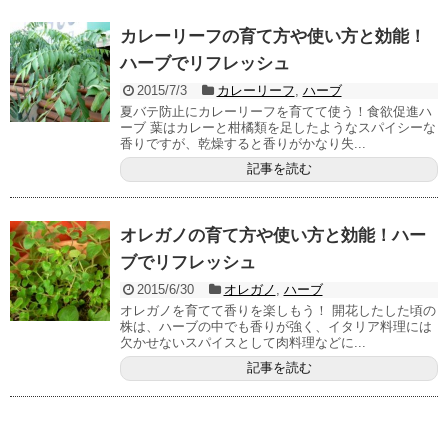
カレーリーフの育て方や使い方と効能！
ハーブでリフレッシュ
2015/7/3
カレーリーフ
,
ハーブ
夏バテ防止にカレーリーフを育てて使う！食欲促進ハ
ーブ 葉はカレーと柑橘類を足したようなスパイシーな
香りですが、乾燥すると香りがかなり失...
記事を読む
オレガノの育て方や使い方と効能！ハー
ブでリフレッシュ
2015/6/30
オレガノ
,
ハーブ
オレガノを育てて香りを楽しもう！ 開花したした頃の
株は、ハーブの中でも香りが強く、イタリア料理には
欠かせないスパイスとして肉料理などに...
記事を読む