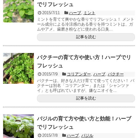
でリフレッシュ
2015/7/11
ハーブ
,
ミント
ミントを育てて爽やかな香りでリフレッシュ！ メント
ール成分による冷涼感のある香りを持つミントは、ガ
ムやアメ、歯磨き粉などに使われる口臭...
記事を読む
パクチーの育て方や使い方！ハーブでリ
フレッシュ
2015/7/9
コリアンダー
,
ハーブ
,
パクチー
パクチーは、好きな人だけ育てて使ってください！ パ
クチーは別名「コリアンダー」または「シャンツァ
イ」とも呼ばれていますが、嫌なニオイを...
記事を読む
バジルの育て方や使い方と効能！ハーブ
でリフレッシュ
2015/7/8
ハーブ
,
バジル