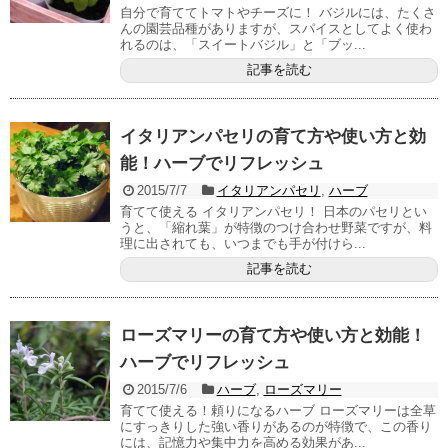
自分で育ててトマトやチーズに！ バジルには、たくさ
んの園芸品種がありますが、スパイスとしてよく使わ
れるのは、「スイートバジル」と「ブッ...
記事を読む
イタリアンパセリの育て方や使い方と効
能！ハーブでリフレッシュ
2015/7/7
イタリアンパセリ
,
ハーブ
育てて使える イタリアンパセリ！ 日本のパセリとい
うと、「縮れ葉」が特徴のつけ合わせ野菜ですが、料
理に出されても、いつまでも手が付けら...
記事を読む
ローズマリーの育て方や使い方と効能！
ハーブでリフレッシュ
2015/7/6
ハーブ
,
ローズマリー
育てて使える！頼りになるハーブ ローズマリーは全草
にすっきりした強い香りがあるのが特徴で、この香り
には、記憶力や集中力を高める効果があ...