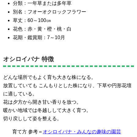
分類：一年草または多年草
別名：フオーオクロックフラワー
草丈：60～100㎝
花色：赤・黄・橙・桃・白
花期・鑑賞期：7～10月
オシロイバナ 特徴
どんな場所でもよく育ち大きな株になる。
放置していても こんもりとした株になり、下草や円形花壇
に適している。
花は夕方から開き甘い香りを放つ。
暖かい地域では冬越しして大きく育つ。
切り戻しして姿を整える。
育て方 参考＝
オシロイバナ・みんなの趣味の園芸