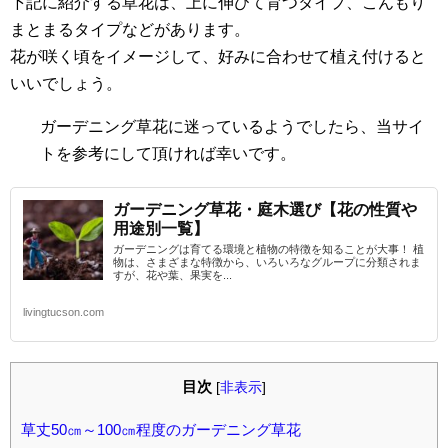
下記に紹介する草花は、上に伸びて育つタイプ、こんもり
まとまるタイプなどがあります。
花が咲く頃をイメージして、好みに合わせて植え付けると
いいでしょう。
ガーデニング草花に迷っているようでしたら、当サイ
トを参考にして頂ければ幸いです。
ガーデニング草花・庭木選び【花の性質や
用途別一覧】
ガーデニングは育てる環境と植物の特徴を知ることが大事！ 植
物は、さまざまな特徴から、いろいろなグループに分類されま
すが、花や葉、果実を...
livingtucson.com
目次
[
非表示
]
草丈50㎝～100㎝程度のガーデニング草花