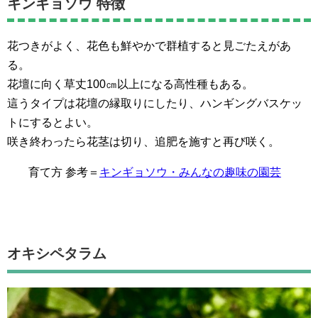
キンギョソウ 特徴
花つきがよく、花色も鮮やかで群植すると見ごたえがあ
る。
花壇に向く草丈100㎝以上になる高性種もある。
這うタイプは花壇の縁取りにしたり、ハンギングバスケッ
トにするとよい。
咲き終わったら花茎は切り、追肥を施すと再び咲く。
育て方 参考＝
キンギョソウ・みんなの趣味の園芸
オキシペタラム