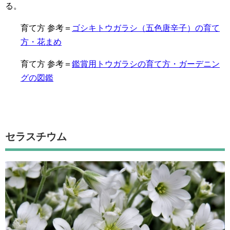
る。
育て方 参考＝
ゴシキトウガラシ（五色唐辛子）の育て
方・花まめ
育て方 参考＝
鑑賞用トウガラシの育て方・ガーデニン
グの図鑑
セラスチウム