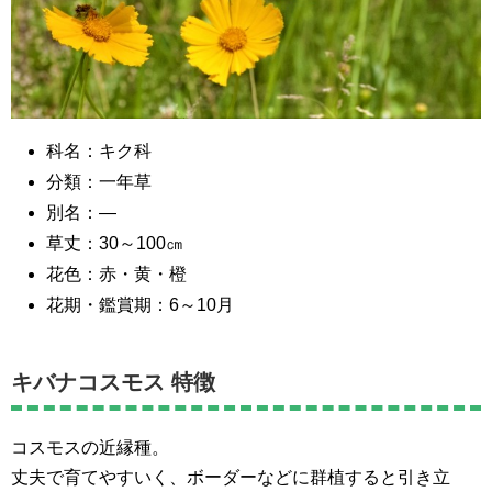
科名：キク科
分類：一年草
別名：―
草丈：30～100㎝
花色：赤・黄・橙
花期・鑑賞期：6～10月
キバナコスモス 特徴
コスモスの近縁種。
丈夫で育てやすいく、ボーダーなどに群植すると引き立