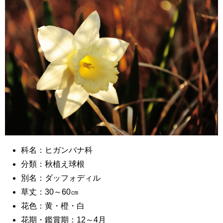
科名：ヒガンバナ科
分類：秋植え球根
別名：ダッフォディル
草丈：30～60㎝
花色：黄・橙・白
花期・鑑賞期：12～4月