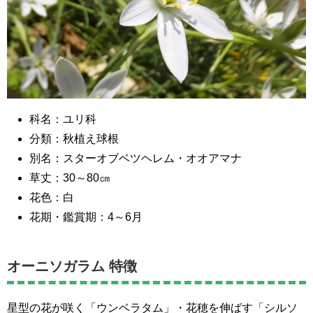
科名：ユリ科
分類：秋植え球根
別名：スターオブベツヘレム・オオアマナ
草丈：30～80㎝
花色：白
花期・鑑賞期：4～6月
オーニソガラム 特徴
星型の花が咲く「ウンベラタム」・花穂を伸ばす「シルソ