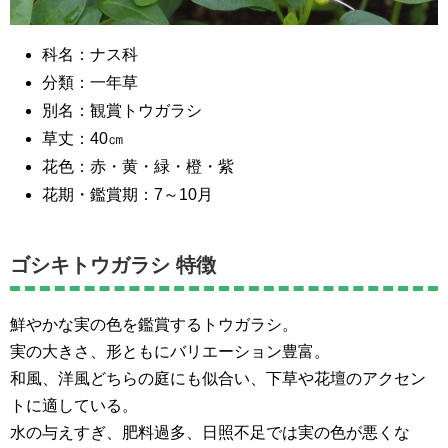
科名：ナス科
分類：一年草
別名：観賞トウガラシ
草丈：40㎝
花色：赤・黄・緑・橙・紫
花期・鑑賞期：7～10月
ゴシキトウガラシ 特徴
鮮やかな実の色を鑑賞するトウガラシ。
実の大きさ、形ともにバリエーション豊富。
和風、洋風どちらの庭にも似合い、下草や花壇のアクセン
トに適している。
水の与えすぎ、肥料過多、日照不足では実の色が悪くな