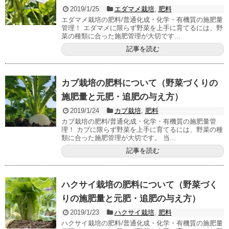
2019/1/25
エダマメ栽培
,
肥料
エダマメ栽培の肥料/普通化成・化学・有機質の施肥量
管理！ エダマメに限らず野菜を上手に育てるには、野
菜の種類に合った施肥管理が大切です...
記事を読む
カブ栽培の肥料について（野菜づくりの
施肥量と元肥・追肥の与え方）
2019/1/24
カブ栽培
,
肥料
カブ栽培の肥料/普通化成・化学・有機質の施肥量管
理！ カブに限らず野菜を上手に育てるには、野菜の種
類に合った施肥管理が大切です。 当...
記事を読む
ハクサイ栽培の肥料について（野菜づく
りの施肥量と元肥・追肥の与え方）
2019/1/23
ハクサイ栽培
,
肥料
ハクサイ栽培の肥料/普通化成・化学・有機質の施肥量