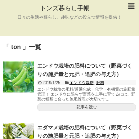
トンズ暮らし手帳
日々の生活や暮らし、趣味などの役立つ情報を提供！
「 ton 」一覧
エンドウ栽培の肥料について（野菜づく
りの施肥量と元肥・追肥の与え方）
2019/1/25
エンドウ栽培
,
肥料
エンドウ栽培の肥料/普通化成・化学・有機質の施肥量
管理！ エンドウに限らず野菜を上手に育てるには、野
菜の種類に合った施肥管理が大切です...
記事を読む
エダマメ栽培の肥料について（野菜づく
りの施肥量と元肥・追肥の与え方）