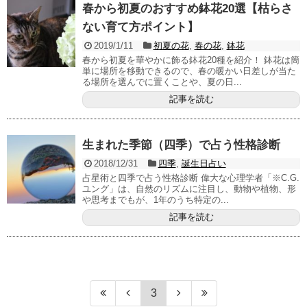
春から初夏のおすすめ鉢花20選【枯らさ
ない育て方ポイント】
2019/1/11
初夏の花
,
春の花
,
鉢花
春から初夏を華やかに飾る鉢花20種を紹介！ 鉢花は簡
単に場所を移動できるので、春の暖かい日差しが当た
る場所を選んでに置くことや、夏の日...
記事を読む
生まれた季節（四季）で占う性格診断
2018/12/31
四季
,
誕生日占い
占星術と四季で占う性格診断 偉大な心理学者「※C.G.
ユング」は、自然のリズムに注目し、動物や植物、形
や思考までもが、1年のうち特定の...
記事を読む
3