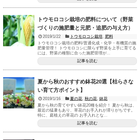
トウモロコシ栽培の肥料について（野菜
づくりの施肥量と元肥・追肥の与え方）
2019/1/22
トウモロコシ栽培
,
肥料
トウモロコシ栽培の肥料/普通化成・化学・有機質の施
肥量管理！ トウモロコシに限らず野菜を上手に育てる
には、野菜の種類に合った施肥管理が...
記事を読む
夏から秋のおすすめ鉢花20選【枯らさな
い育て方ポイント】
2019/1/16
夏の花
,
秋の花
,
鉢花
夏から秋の育てやすい鉢花20種を紹介！ 夏から秋は、
最近の猛暑もあり、草花のお手入れが滞りがちです。
特に、庭植えの草花の お手入れとな...
記事を読む