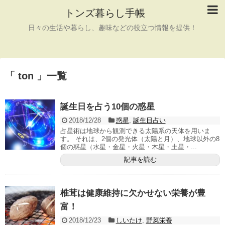
トンズ暮らし手帳
日々の生活や暮らし、趣味などの役立つ情報を提供！
「 ton 」一覧
誕生日を占う10個の惑星
2018/12/28
惑星
,
誕生日占い
占星術は地球から観測できる太陽系の天体を用いま
す。 それは、2個の発光体（太陽と月）、地球以外の8
個の惑星（水星・金星・火星・木星・土星・...
記事を読む
椎茸は健康維持に欠かせない栄養が豊
富！
2018/12/23
しいたけ
,
野菜栄養