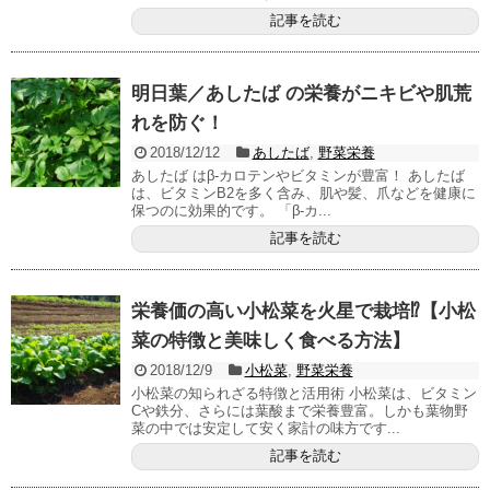
記事を読む
明日葉／あしたば の栄養がニキビや肌荒
れを防ぐ！
2018/12/12
あしたば
,
野菜栄養
あしたば はβ-カロテンやビタミンが豊富！ あしたば
は、ビタミンB2を多く含み、肌や髪、爪などを健康に
保つのに効果的です。 「β-カ...
記事を読む
栄養価の高い小松菜を火星で栽培⁉【小松
菜の特徴と美味しく食べる方法】
2018/12/9
小松菜
,
野菜栄養
小松菜の知られざる特徴と活用術 小松菜は、ビタミン
Cや鉄分、さらには葉酸まで栄養豊富。しかも葉物野
菜の中では安定して安く家計の味方です...
記事を読む