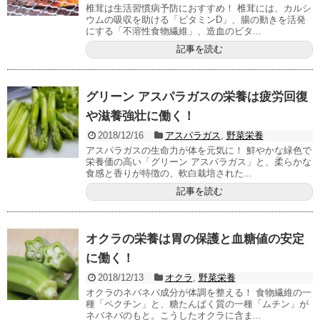
椎茸は生活習慣病予防におすすめ！ 椎茸には、カルシ
ウムの吸収を助ける「ビタミンD」、腸の動きを活発
にする「不溶性食物繊維」、造血のビタ...
記事を読む
グリーン アスパラガスの栄養は疲労回復
や滋養強壮に働く！
2018/12/16
アスパラガス
,
野菜栄養
アスパラガスの生命力が体を元気に！ 鮮やかな緑色で
栄養価の高い「グリーン アスパラガス」と、柔らかな
食感と香りが特徴の、軟白栽培された...
記事を読む
オクラの栄養は胃の保護と血糖値の安定
に働く！
2018/12/13
オクラ
,
野菜栄養
オクラのネバネバ成分が体調を整える！ 食物繊維の一
種「ペクチン」と、糖たんぱく質の一種「ムチン」が
ネバネバのもと。こうしたオクラに含ま...