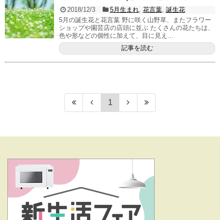
2018/12/3
5月生まれ
,
花言葉
,
誕生花
5月の誕生花と花言葉 野に咲く山野草、またフラワー
ショップや園芸店の店頭に並ぶ たくさんの花たちは、
色や形などの個性に加えて、目に見え...
記事を読む
1