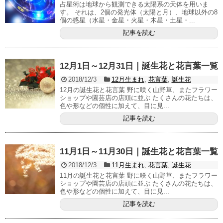
占星術は地球から観測できる太陽系の天体を用いま
す。 それは、2個の発光体（太陽と月）、地球以外の8
個の惑星（水星・金星・火星・木星・土星・...
記事を読む
12月1日～12月31日｜誕生花と花言葉一覧
2018/12/3
12月生まれ
,
花言葉
,
誕生花
12月の誕生花と花言葉 野に咲く山野草、またフラワー
ショップや園芸店の店頭に並ぶ たくさんの花たちは、
色や形などの個性に加えて、目に見...
記事を読む
11月1日～11月30日｜誕生花と花言葉一覧
2018/12/3
11月生まれ
,
花言葉
,
誕生花
11月の誕生花と花言葉 野に咲く山野草、またフラワー
ショップや園芸店の店頭に並ぶ たくさんの花たちは、
色や形などの個性に加えて、目に見...
記事を読む