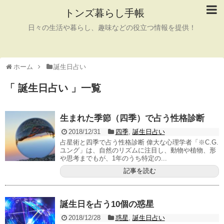
トンズ暮らし手帳
日々の生活や暮らし、趣味などの役立つ情報を提供！
ホーム
誕生日占い
「 誕生日占い 」一覧
生まれた季節（四季）で占う性格診断
2018/12/31
四季
,
誕生日占い
占星術と四季で占う性格診断 偉大な心理学者「※C.G.
ユング」は、自然のリズムに注目し、動物や植物、形
や思考までもが、1年のうち特定の...
記事を読む
誕生日を占う10個の惑星
2018/12/28
惑星
,
誕生日占い