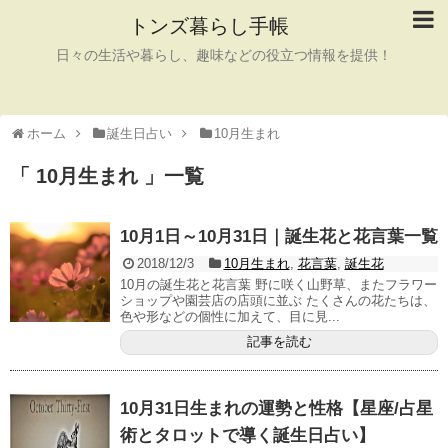
トンズ暮らし手帳
日々の生活や暮らし、趣味などの役立つ情報を提供！
ホーム
誕生日占い
10月生まれ
「 10月生まれ 」一覧
10月1日～10月31日｜誕生花と花言葉一覧
2018/12/3
10月生まれ
,
花言葉
,
誕生花
10月の誕生花と花言葉 野に咲く山野草、またフラワー
ショップや園芸店の店頭に並ぶ たくさんの花たちは、
色や形などの個性に加えて、目に見...
記事を読む
10月31日生まれの運勢と性格【星座/占星
術とタロットで導く誕生日占い】