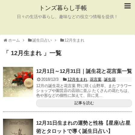
トンズ暮らし手帳
日々の生活や暮らし、趣味などの役立つ情報を提供！
ホーム
誕生日占い
12月生まれ
「 12月生まれ 」一覧
12月1日～12月31日｜誕生花と花言葉一覧
2018/12/3
12月生まれ
,
花言葉
,
誕生花
12月の誕生花と花言葉 野に咲く山野草、またフラワー
ショップや園芸店の店頭に並ぶ たくさんの花たちは、
色や形などの個性に加えて、目に見...
記事を読む
12月31日生まれの運勢と性格【星座/占星
術とタロットで導く誕生日占い】