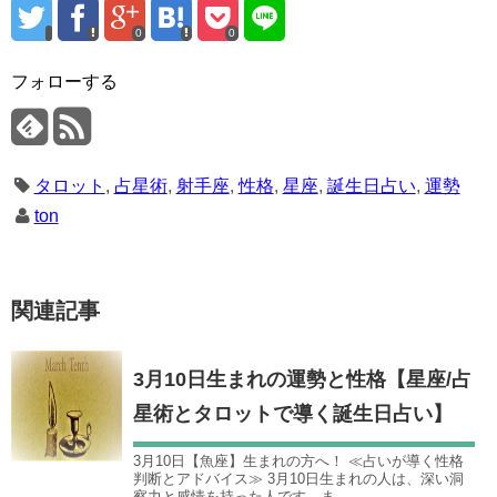
0
0
フォローする
タロット
,
占星術
,
射手座
,
性格
,
星座
,
誕生日占い
,
運勢
ton
関連記事
3月10日生まれの運勢と性格【星座/占
星術とタロットで導く誕生日占い】
3月10日【魚座】生まれの方へ！ ≪占いが導く性格
判断とアドバイス≫ 3月10日生まれの人は、深い洞
察力と感情を持った人です。ま...