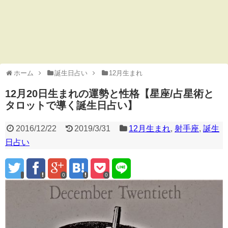
ホーム
誕生日占い
12月生まれ
12月20日生まれの運勢と性格【星座/占星術と
タロットで導く誕生日占い】
2016/12/22
2019/3/31
12月生まれ
,
射手座
,
誕生
日占い
0
0