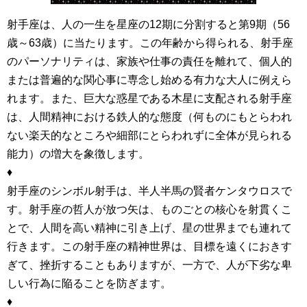
射手座は、人の一生を星座の12期に分割すると第9期（56
歳～63歳）に当たります。この年齢から得られる、射手座
のパーソナリティは、家族や仕事の責任を離れて、個人的
または普遍的な関心事に専念し始める有力な大人に例えら
れます。また、巨大な惑星である木星に支配される射手座
は、人間精神における鉄人的な態度（何ものにもとらわれ
ない楽天的なところや細部にとらわれずに全体が見られる
能力）の増大を象徴します。
♦
射手座のシンボル射手は、半人半馬の賢者ケンタウロスで
す。射手座の哲人が放つ矢は、ものごとの核心を射貫くこ
とで、人間を高い精神に引き上げ、星の世界までも連れて
行きます。この射手座の精神世界は、目標を遠くにおきす
ぎて、挫折することもありますが、一方で、人が下劣な卑
しい行為に陥ることを防ぎます。
♦