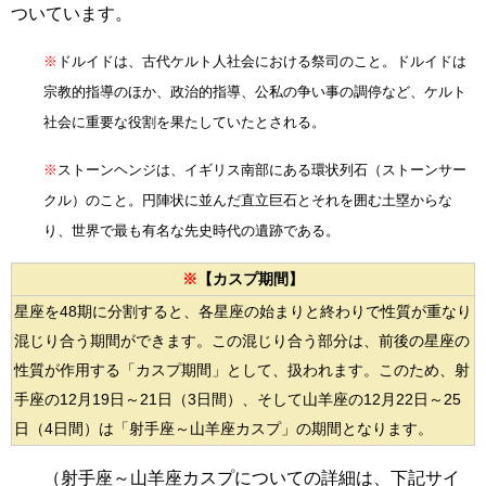
ついています。
※
ドルイドは、古代ケルト人社会における祭司のこと。ドルイドは
宗教的指導のほか、政治的指導、公私の争い事の調停など、ケルト
社会に重要な役割を果たしていたとされる。
※
ストーンヘンジは、イギリス南部にある環状列石（ストーンサー
クル）のこと。円陣状に並んだ直立巨石とそれを囲む土塁からな
り、世界で最も有名な先史時代の遺跡である。
※
【カスプ期間】
星座を48期に分割すると、各星座の始まりと終わりで性質が重なり
混じり合う期間ができます。この混じり合う部分は、前後の星座の
性質が作用する「カスプ期間」として、扱われます。このため、射
手座の12月19日～21日（3日間）、そして山羊座の12月22日～25
日（4日間）は「射手座～山羊座カスプ」の期間となります。
（射手座～山羊座カスプ
についての詳細は、下記サイ