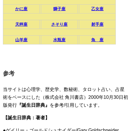
かに座
獅子座
乙女座
天秤座
さそり座
射手座
山羊座
水瓶座
魚 座
参考
当サイトは心理学、歴史学、数秘術、タロット占い、占星
術をベースにした（株式会社 角川書店）2000年10月30日初
版発行
『誕生日辞典』
を参考/引用しています。
【誕生日辞典：著者】
●ゲイリー・ゴールドシュナイダー/Gary Goldschneider