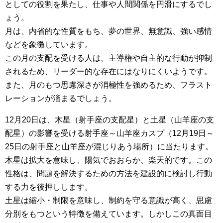
としての役割を果たし、仕事や人間関係を円滑にするでし
ょう。
月は、内省的な性質をもち、夢の世界、無意識、強い感情
などを象徴しています。
この月の支配を受ける人は、主導権や自主的な行動が抑制
されるため、リーダー的な存在にはなりにくいようです。
また、月のもつ思慮深さが消極性を強めるため、フラスト
レーションが溜まるでしょう。
12月20日は、木星（射手座の支配星）と土星（山羊座の支
配星）の影響を受ける射手座～山羊座カスプ（12月19日～
25日の射手座と山羊座が混じりあう場所）に当たります。
木星は拡大を意味し、陽気でおおらか、楽天的です。この
性格は、問題を解決するための方法を建設的に検討し行動
する力を後押しします。
土星は縮小・制限を意味し、制約を守る意識が高く、思慮
分別をもつという特徴を備えています。しかしこの真面目