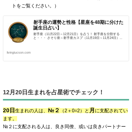
トをご覧ください。）
射手座の運勢と性格【星座を48期に分けた
誕生日占い】
射手座（11月22日～12月21日）を占う！ 射手座を分割する
と・・・ さそり座～射手座カスプ（11月19日～11月24日）...
livingtucson.com
12月20日生まれを占星術でチェック！
20日
№２
月
生まれの人は、
（2＋0=2）と
に支配されてい
ます。
№２に支配される人は、良き同僚、或いは良きパートナー