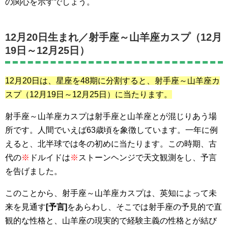
の関心を示すでしょう。
12月20日生まれ／
射手座～山羊座カスプ（12月
19日～12月25日）
12月20日は、星座を48期に分割すると、射手座～山羊座カ
スプ
（12月19日～12月25日）
に当たります。
射手座～山羊座カスプは射手座と山羊座とが混じりあう場
所です。人間でいえば63歳頃を象徴しています。一年に例
えると、北半球では冬の初めに当たります。この時期、古
代の
※
ドルイドは
※
ストーンヘンジで天文観測をし、予言
を告げました。
このことから、射手座～山羊座カスプは、英知によって未
来を見通す
[予言]
をあらわし、そこでは射手座の予見的で直
観的な性格と、山羊座の現実的で経験主義の性格とが結び