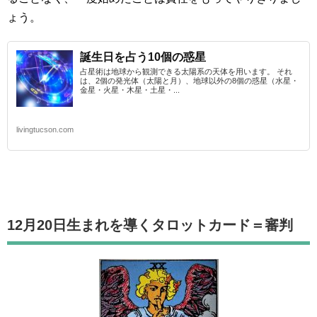
ょう。
誕生日を占う10個の惑星
占星術は地球から観測できる太陽系の天体を用います。 それ
は、2個の発光体（太陽と月）、地球以外の8個の惑星（水星・
金星・火星・木星・土星・...
livingtucson.com
12月20日生まれを導くタロットカード
＝審判