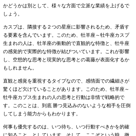
かどうかは別として、様々な方面で立派な業績を上げるで
しょう。
カスプは、隣接する２つの星座に影響されるため、矛盾す
る要素を含んでいます。このため、牡羊座～牡牛座カスプ
生まれの人は、牡羊座の衝動的で直観的な特徴と、牡牛座
の感覚的で実際的な特徴が結びついています。これが影響
し、空想的な思考と現実的な思考との葛藤が表面化するか
もしれません。
直観と感覚を重視するタイプなので、感情面での繊細さが
驚くほど欠けていることがあります。このため、牡羊座～
牡牛座カプス生まれの人の思考と行動は非情で戦略的で
す。このことは、到底 勝つ見込みのないような相手を圧倒
してしまう能力からもわかります。
何事も優先するのは、いつ待ち、いつ行動すべきかを的確
に知ること、としています。そして、ここぞという時、徹