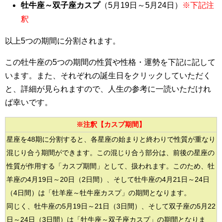
牡牛座～双子座カスプ
（5月19日～5月24日）
※下記注
釈
以上5つの期間に分割されます。
この牡牛座の5つの期間の性質や性格・運勢を下記に記して
います。また、それぞれの誕生日をクリックしていただく
と、詳細が見られますので、人生の参考に一読いただけれ
ば幸いです。
※注釈【カスプ期間】
星座を48期に分割すると、各星座の始まりと終わりで性質が重なり
混じり合う期間ができます。この混じり合う部分は、前後の星座の
性質が作用する「カスプ期間」として、扱われます。このため、牡
羊座の4月19日～20日（2日間）、そして牡牛座の4月21日～24日
（4日間）は「牡羊座～牡牛座カスプ」の期間となります。
同じく、牡牛座の5月19日～21日（3日間）、そして双子座の5月22
日～24日（3日間）は「牡牛座～双子座カスプ」の期間となりま