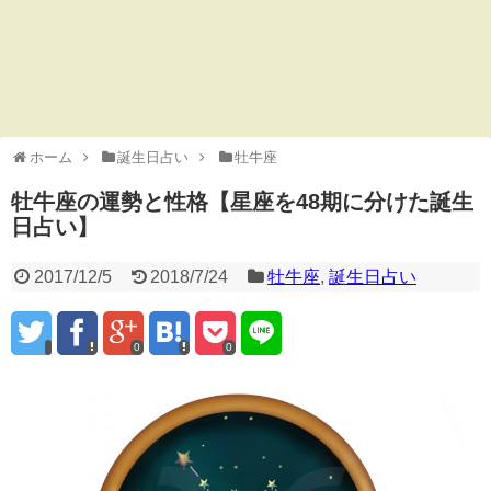
ホーム
誕生日占い
牡牛座
牡牛座の運勢と性格【星座を48期に分けた誕生
日占い】
2017/12/5
2018/7/24
牡牛座
,
誕生日占い
0
0