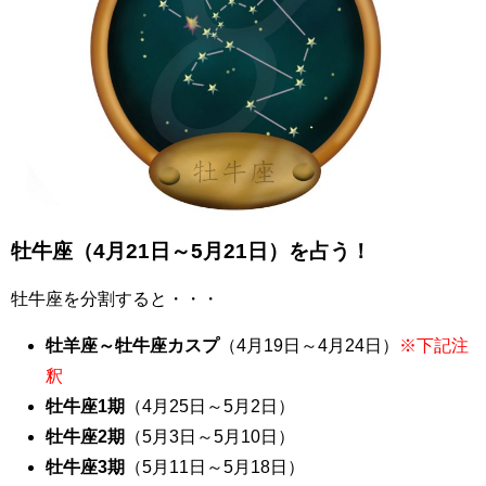
牡牛座（4月21日～5月21日）を占う！
牡牛座を分割すると・・・
牡羊座～牡牛座カスプ
（4月19日～4月24日）
※下記注
釈
牡牛座1期
（4月25日～5月2日）
牡牛座2期
（5月3日～5月10日）
牡牛座3期
（5月11日～5月18日）