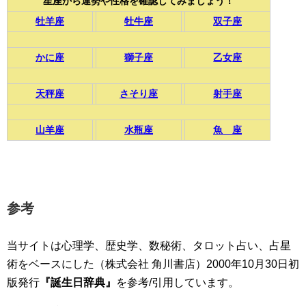
星座から運勢や性格を確認してみましょう！
牡羊座
牡牛座
双子座
かに座
獅子座
乙女座
天秤座
さそり座
射手座
山羊座
水瓶座
魚 座
参考
当サイトは心理学、歴史学、数秘術、タロット占い、占星
術をベースにした（株式会社 角川書店）2000年10月30日初
版発行
『誕生日辞典』
を参考/引用しています。