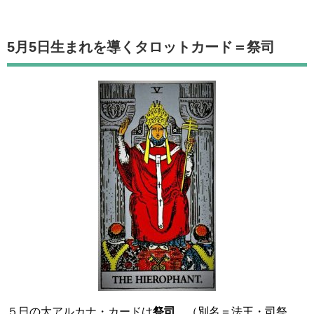
5月5日生まれを導くタロットカード
＝祭司
５日の大アルカナ・カードは
祭司
。（別名＝法王・司祭