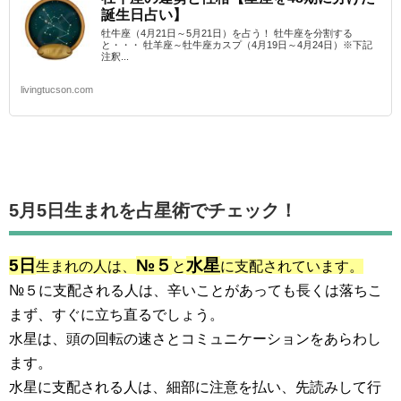
誕生日占い】
牡牛座（4月21日～5月21日）を占う！ 牡牛座を分割する
と・・・ 牡羊座～牡牛座カスプ（4月19日～4月24日）※下記
注釈...
livingtucson.com
5月5日生まれを占星術でチェック！
5日
№５
水星
生まれの人は、
と
に支配されています。
№５に支配される人は、辛いことがあっても長くは落ちこ
まず、すぐに立ち直るでしょう。
水星は、頭の回転の速さとコミュニケーションをあらわし
ます。
水星に支配される人は、細部に注意を払い、先読みして行