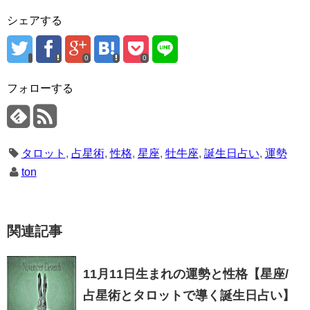
シェアする
0
0
フォローする
タロット
,
占星術
,
性格
,
星座
,
牡牛座
,
誕生日占い
,
運勢
ton
関連記事
11月11日生まれの運勢と性格【星座/
占星術とタロットで導く誕生日占い】