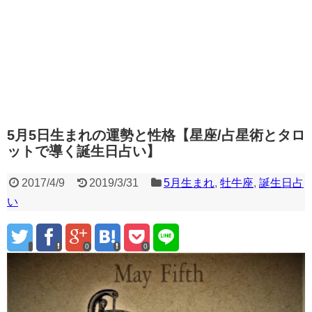
5月5日生まれの運勢と性格【星座/占星術とタロ
ットで導く誕生日占い】
2017/4/9
2019/3/31
5月生まれ
,
牡牛座
,
誕生日占
い
0
0