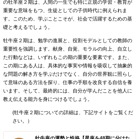
の牡羊座２期は、人間の一生でも特に正規の学習・教育が
重要な意味をもつ、生徒としての子供時代に例えられま
す。このため、学ぶことこそが、社会で活躍するための基
礎と考えるでしょう。
牡牛座２期は、勉学の進展と、役割モデルとしての教師の
重要性を強調します。献身、自覚、モラルの向上、自立し
た行動などは、いずれもこの期の重要な要素です。また、
この期にある人は、具体的な事実や情報を吸収して抽象的
な問題の解き方を学ぶだけでなく、自分の世界観に照らし
て意味のある方法を探り、仕事の手順を改良する自信を養
います。そして、最終的には、自分が学んだことを他人に
教え伝える能力を身につけるでしょう。
(牡牛座２期についての詳細は、下記サイトをご覧くだ
さい。）
牡牛座の運勢と性格【星座を48期に分けた