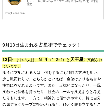
と・・・ 獅子座～乙女座カスプ（8月19日～8月25日）※下記
注釈...
livingtucson.com
9月13日生まれを占星術でチェック！
13日
№４
天王星
生まれの人は、
（1+3=4）と
に支配され
ています。
№４に支配される人は、何をするにも独特の方法を用い、
少し風変わりで、どちらかといえば、金儲けよりも名誉や
権力に惹かれるようです。また、反抗的になったり、一風
変わった信念を持ったり、社会のルールを変えようと考え
たりもします。一方で、精神的に傷つきやすく、特に自分
の属するグループに拒絶されると、ひどく腹を立てるとこ