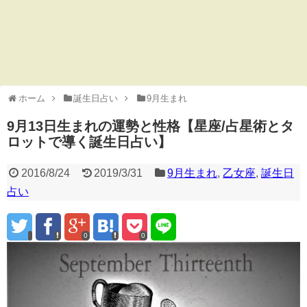
ホーム
誕生日占い
9月生まれ
9月13日生まれの運勢と性格【星座/占星術とタ
ロットで導く誕生日占い】
2016/8/24
2019/3/31
9月生まれ
,
乙女座
,
誕生日
占い
0
0