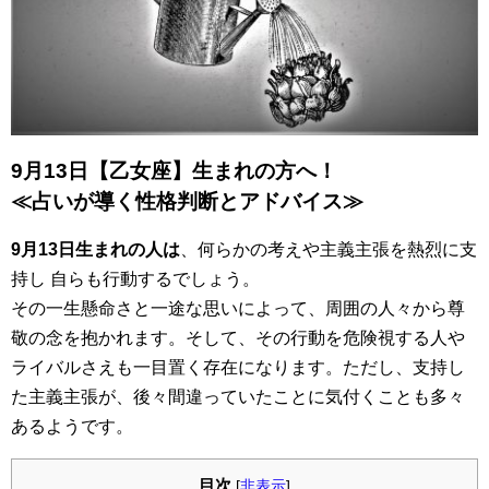
9月13日【乙女座】生まれの方へ！
≪占いが導く性格判断とアドバイス≫
9月13日生まれの人は
、何らかの考えや主義主張を熱烈に支
持し 自らも行動するでしょう。
その一生懸命さと一途な思いによって、周囲の人々から尊
敬の念を抱かれます。そして、その行動を危険視する人や
ライバルさえも一目置く存在になります。ただし、支持し
た主義主張が、後々間違っていたことに気付くことも多々
あるようです。
目次
[
非表示
]