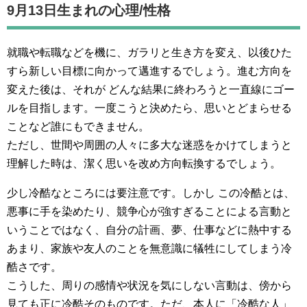
9月13日生まれの
心理/性格
就職や転職などを機に、ガラリと生き方を変え、以後ひた
すら新しい目標に向かって邁進するでしょう。進む方向を
変えた後は、それが どんな結果に終わろうと一直線にゴー
ルを目指します。一度こうと決めたら、思いとどまらせる
ことなど誰にもできません。
ただし、世間や周囲の人々に多大な迷惑をかけてしまうと
理解した時は、潔く思いを改め方向転換するでしょう。
少し冷酷なところには要注意です。しかし この冷酷とは、
悪事に手を染めたり、競争心が強すぎることによる言動と
いうことではなく、自分の計画、夢、仕事などに熱中する
あまり、家族や友人のことを無意識に犠牲にしてしまう冷
酷さです。
こうした、周りの感情や状況を気にしない言動は、傍から
見ても正に冷酷そのものです。ただ、本人に「冷酷な人」