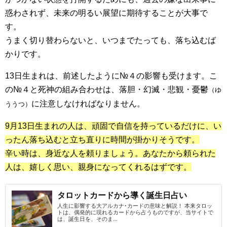
惑わされず、未来の明るい展望に期待することが大事で
す。
うまく切り替わらないと、いつまでたっても、落ち込むば
かりです。
13日生まれは、前述したように№４の影響も受けます。こ
の№４と死神の組み合わせは、落胆・幻滅・悲観・憂鬱
（ゆ
に注意しなければなりません。
ううつ）
9月13日生まれの人は、頑固で自信を持っているだけに、い
ったん落ち込むと立ち直りに時間が掛かりそうです。
辛い時は、身近な人を頼りましょう。あなたから頼られた
人は、嬉しく思い、親身になってくれるはずです。
タロットカードから導く誕生日占い
人生に影響する大アルカナ･カードの意味と解説！ 本来タロッ
トは、偶発的に現れるカードから占うものですが、当サイトで
は、誕生日を、そのま...