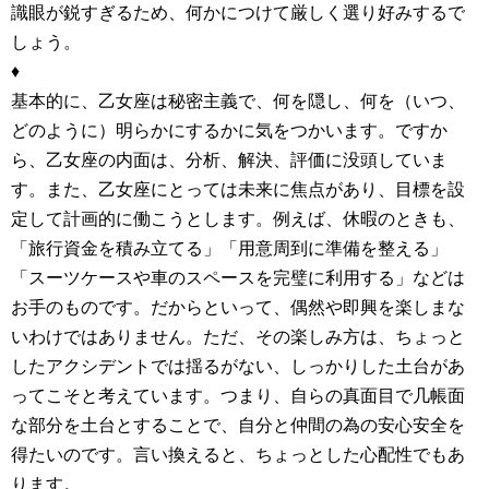
識眼が鋭すぎるため、何かにつけて厳しく選り好みするで
しょう。
♦
基本的に、乙女座は秘密主義で、何を隠し、何を（いつ、
どのように）明らかにするかに気をつかいます。ですか
ら、乙女座の内面は、分析、解決、評価に没頭していま
す。また、乙女座にとっては未来に焦点があり、目標を設
定して計画的に働こうとします。例えば、休暇のときも、
「旅行資金を積み立てる」「用意周到に準備を整える」
「スーツケースや車のスペースを完璧に利用する」などは
お手のものです。だからといって、偶然や即興を楽しまな
いわけではありません。ただ、その楽しみ方は、ちょっと
したアクシデントでは揺るがない、しっかりした土台があ
ってこそと考えています。つまり、自らの真面目で几帳面
な部分を土台とすることで、自分と仲間の為の安心安全を
得たいのです。言い換えると、ちょっとした心配性でもあ
ります。