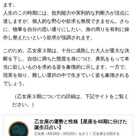
ます。
人生のこの時期には、批判能力や実利的な判断力が頂点に
達しますが、個人的な野心や欲求も無視できません。さら
に、物事を自分の思い通りにしたい、身の周りを有利に操
作し整えたいという欲求が強調されます。
このため、乙女座３期は、十分に成熟した大人が重大な決
断を下し、自信に満ちた態度を身につけ、勇気をもって本
当に欲しいものを求める姿を象徴的に示します。一方で、
現実を知り、難しい選択の中で生きていく姿も象徴される
でしょう。
（
乙女座３期
についての詳細は、下記サイトをご覧く
ださい。）
乙女座の運勢と性格【星座を48期に分けた
誕生日占い】
乙女座（8月24日～9月22日）を占う！ 乙女座を分割する