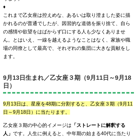
♦
これまで乙女座は控えめな、あるいは取り澄ました姿に描
かれるのが普通でしたが、因習的な道徳を振り捨て、自ら
の感情や欲望をはばからず口にする人も少なくありませ
ん。とはいえ、一線を越えるようなことはなく、家族や職
場の同僚として最高で、それぞれの集団に大きな貢献をし
ます。
9月13日生まれ／
乙女座３期（9月11日～9月18
日）
9月13日は、星座を48期に分割すると、
乙女座３期（9月11
日～9月18日）
に当たります。
乙女座３期の中心的イメージは
「ストレートに解釈する
人」
です。人生に例えると、中年期の始まる40代に当たり