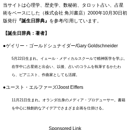
当サイトは心理学、歴史学、数秘術、タロット占い、占星
術をベースにした（株式会社 角川書店）2000年10月30日初
版発行
『誕生日辞典』
を参考/引用しています。
【誕生日辞典：著者】
●ゲイリー・ゴールドシュナイダー/Gary Goldschneider
5月22日生まれ。イェール・メディカルスクールで精神医学を学ぶ。
在学中に占星術と出会い、以後、占いのコラムを執筆するかたわ
ら、ピアニスト、作曲家としても活躍。
●ユースト・エルファーズ/Joost Elffers
11月21日生まれ。オランダ出身のメディア・プロデューサー。書籍
を中心に独創的なアイデアでさまざま企画を仕掛ける。
Sponsored Link