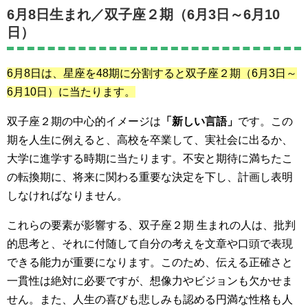
6月8日生まれ／
双子座２期（6月3日～6月10
日）
6月8日は、星座を48期に分割すると
双子座２期（6月3日～
6月10日）
に当たります。
双子座２期の中心的イメージは
「新しい言語」
です。この
期を人生に例えると、高校を卒業して、実社会に出るか、
大学に進学する時期に当たります。不安と期待に満ちたこ
の転換期に、将来に関わる重要な決定を下し、計画し表明
しなければなりません。
これらの要素が影響する、双子座２期 生まれの人は、批判
的思考と、それに付随して自分の考えを文章や口頭で表現
できる能力が重要になります。このため、伝える正確さと
一貫性は絶対に必要ですが、想像力やビジョンも欠かせま
せん。また、人生の喜びも悲しみも認める円満な性格も人