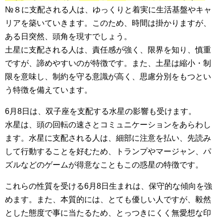
№８に支配される人は、ゆっくりと着実に生活基盤やキャ
リアを築いていきます。このため、時間は掛かりますが、
ある日突然、頭角を現すでしょう。
土星に支配される人は、責任感が強く、限界を知り、慎重
ですが、諦めやすいのが特徴です。また、土星は縮小・制
限を意味し、制約を守る意識が高く、思慮分別をもつとい
う特徴を備えています。
6月8日は、双子座を支配する水星の影響も受けます。
水星は、頭の回転の速さとコミュニケーションをあらわし
ます。水星に支配される人は、細部に注意を払い、先読み
して行動することを好むため、トランプやマージャン、パ
ズルなどのゲームが得意なこともこの惑星の特徴です。
これらの性質を受ける6月8日生まれは、保守的な傾向を強
めます。また、本質的には、とても優しい人ですが、毅然
とした態度で事に当たるため、とっつきにくく無愛想な印