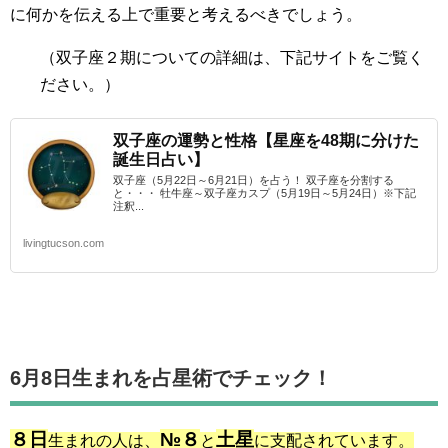
に何かを伝える上で重要と考えるべきでしょう。
（双子座２期
についての詳細は、下記サイトをご覧く
ださい。）
双子座の運勢と性格【星座を48期に分けた
誕生日占い】
双子座（5月22日～6月21日）を占う！ 双子座を分割する
と・・・ 牡牛座～双子座カスプ（5月19日～5月24日）※下記
注釈...
livingtucson.com
6月8日生まれを占星術でチェック！
８日
№８
土星
生まれの人は、
と
に支配されています。