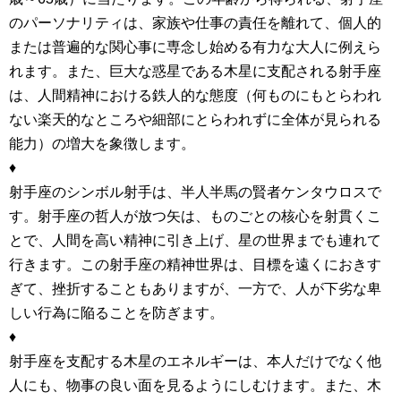
のパーソナリティは、家族や仕事の責任を離れて、個人的
または普遍的な関心事に専念し始める有力な大人に例えら
れます。また、巨大な惑星である木星に支配される射手座
は、人間精神における鉄人的な態度（何ものにもとらわれ
ない楽天的なところや細部にとらわれずに全体が見られる
能力）の増大を象徴します。
♦
射手座のシンボル射手は、半人半馬の賢者ケンタウロスで
す。射手座の哲人が放つ矢は、ものごとの核心を射貫くこ
とで、人間を高い精神に引き上げ、星の世界までも連れて
行きます。この射手座の精神世界は、目標を遠くにおきす
ぎて、挫折することもありますが、一方で、人が下劣な卑
しい行為に陥ることを防ぎます。
♦
射手座を支配する木星のエネルギーは、本人だけでなく他
人にも、物事の良い面を見るようにしむけます。また、木