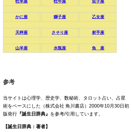
牡羊座
牡牛座
双子座
かに座
獅子座
乙女座
天秤座
さそり座
射手座
山羊座
水瓶座
魚 座
参考
当サイトは心理学、歴史学、数秘術、タロット占い、占星
術をベースにした（株式会社 角川書店）2000年10月30日初
版発行
『誕生日辞典』
を参考/引用しています。
【誕生日辞典：著者】