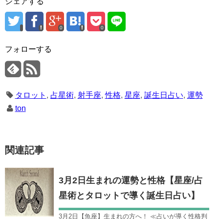
シェアする
0
0
フォローする
タロット
,
占星術
,
射手座
,
性格
,
星座
,
誕生日占い
,
運勢
ton
関連記事
3月2日生まれの運勢と性格【星座/占
星術とタロットで導く誕生日占い】
3月2日【魚座】生まれの方へ！ ≪占いが導く性格判