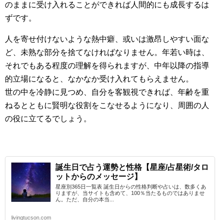
のままに受け入れることができれば人間的にも成長するは
ずです。
人を寄せ付けないような熱中癖、或いは激昂しやすい面な
ど、未熟な部分を捨てなければなりません。年若い時は、
それでもある程度の理解を得られますが、中年以降の指導
的立場になると、なかなか受け入れてもらえません。
世の中を冷静に見つめ、自分を客観視できれば、年齢を重
ねるとともに賢明な役割をこなせるようになり、周囲の人
の役に立てるでしょう。
誕生日で占う運勢と性格【星座/占星術/タロ
ットからのメッセージ】
星座別365日一覧表 誕生日からの性格判断や占いは、数多くあ
りますが、当サイトも含めて、100％当たるものではありませ
ん。ただ、自分の本当...
livingtucson.com