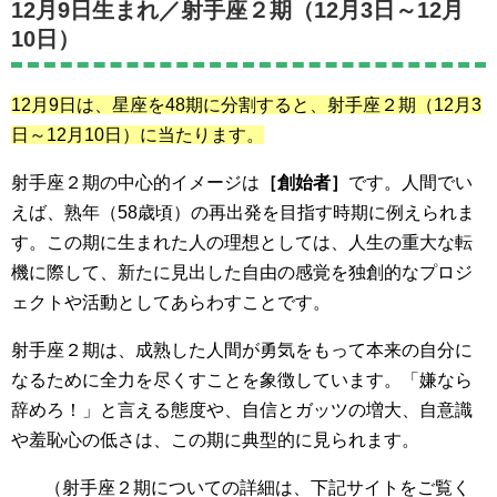
12月9日生まれ／
射手座２期（12月3日～12月
10日）
12月9日は、星座を48期に分割すると、射手座２期
（12月3
日～12月10日）
に当たります。
射手座２期の中心的イメージは
［創始者］
です。人間でい
えば、熟年（58歳頃）の再出発を目指す時期に例えられま
す。この期に生まれた人の理想としては、人生の重大な転
機に際して、新たに見出した自由の感覚を独創的なプロジ
ェクトや活動としてあらわすことです。
射手座２期は、成熟した人間が勇気をもって本来の自分に
なるために全力を尽くすことを象徴しています。「嫌なら
辞めろ！」と言える態度や、自信とガッツの増大、自意識
や羞恥心の低さは、この期に典型的に見られます。
（射手座２期
についての詳細は、下記サイトをご覧く