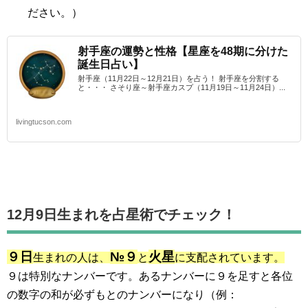
ださい。）
射手座の運勢と性格【星座を48期に分けた
誕生日占い】
射手座（11月22日～12月21日）を占う！ 射手座を分割する
と・・・ さそり座～射手座カスプ（11月19日～11月24日）...
livingtucson.com
12月9日生まれを占星術でチェック！
９日
№９
火星
生まれの人は、
と
に支配されています。
９は特別なナンバーです。あるナンバーに９を足すと各位
の数字の和が必ずもとのナンバーになり（例：