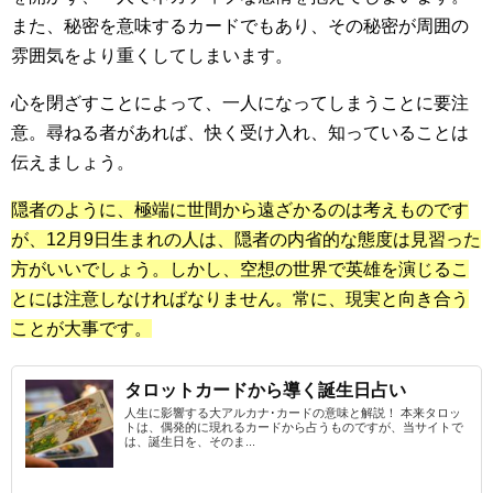
また、秘密を意味するカードでもあり、その秘密が周囲の
雰囲気をより重くしてしまいます。
心を閉ざすことによって、一人になってしまうことに要注
意。尋ねる者があれば、快く受け入れ、知っていることは
伝えましょう。
隠者のように、極端に世間から遠ざかるのは考えものです
が、12月9日生まれの人は、隠者の内省的な態度は見習った
方がいいでしょう。しかし、空想の世界で英雄を演じるこ
とには注意しなければなりません。常に、現実と向き合う
ことが大事です。
タロットカードから導く誕生日占い
人生に影響する大アルカナ･カードの意味と解説！ 本来タロッ
トは、偶発的に現れるカードから占うものですが、当サイトで
は、誕生日を、そのま...