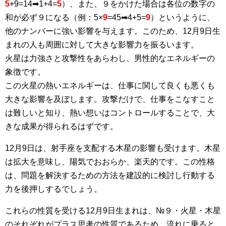
5
+9=14➡1+4=
5
）、また、９をかけた場合は各位の数字の
和が必ず９になる（例：5×
9
=45➡4+5=
9
）というように、
他のナンバーに強い影響を与えます。このため、12月9日生
まれの人も周囲に対して大きな影響力を振るいます。
火星は力強さと攻撃性をあらわし、男性的なエネルギーの
象徴です。
この火星の熱いエネルギーは、仕事に関して良くも悪くも
大きな影響を及ぼします。攻撃だけで、仕事をこなすこと
は難しいと知り、熱い想いはコントロールすることで、大
きな成果が得られるはずです。
12月9日は、射手座を支配する木星の影響も受けます。木星
は拡大を意味し、陽気でおおらか、楽天的です。この性格
は、問題を解決するための方法を建設的に検討し行動する
力を後押しするでしょう。
これらの性質を受ける12月9日生まれは、№９・火星・木星
のそれぞれがプラス思考の性質であるため、流れに乗ると