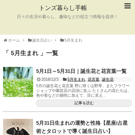
トンズ暮らし手帳
日々の生活や暮らし、趣味などの役立つ情報を提供！
ホーム
誕生日占い
5月生まれ
「 5月生まれ 」一覧
5月1日～5月31日｜誕生花と花言葉一覧
2018/12/3
5月生まれ
,
花言葉
,
誕生花
5月の誕生花と花言葉 野に咲く山野草、またフラワー
ショップや園芸店の店頭に並ぶ たくさんの花たちは、
色や形などの個性に加えて、目に見え...
記事を読む
5月31日生まれの運勢と性格【星座/占星
術とタロットで導く誕生日占い】