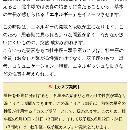
えると、北半球では晩春の始まりに当たることから、草木
の生長が感じられる
「エネルギー」
をイメージさせます。
この時期は、エネルギーの発散と吸収が主になります。こ
のため、思春期に見られるような問題が多く、なかなか扱
いにくいものの、突然 成熟が訪れます。
こういった要素をもつ牡牛座～双子座カスプは、牡牛座の
物質（お金）と繋がる性質だけでなく、双子座のもつ、思
考、コミュニケーション、興奮、エネルギッシュな動きな
どの性質も与えられます。
※
【カスプ期間】
星座を48期に分割すると、各星座の始まりと終わりで性質が重なり
混じり合う期間ができます。この混じり合う部分は、前後の星座の
性質が作用する「カスプ期間」として、扱われます。このため、牡
牛座の5月19日～21日（3日間）、そして双子座の5月22日～24日
（3日間）は「牡牛座～双子座カスプ」の期間となります。