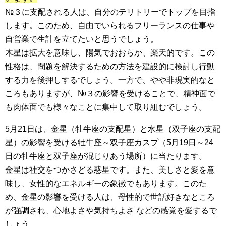
№３に支配される人は、自分のテリトリーでトップを目指
します。このため、自由でいられるフリーランスの仕事や
自営業で生計を立てたいと思うでしょう。
木星は拡大を意味し、陽気でおおらか、楽天的です。この
性格は、問題を解決するための方法を建設的に検討し行動
する力を後押しするでしょう。一方で、やや非現実的なと
ころもありますが、№３の影響を受けることで、精神面で
も肉体面でも様々なことに集中して取り組むでしょう。
5月21日は、金星（牡牛座の支配星）と水星（双子座の支配
星）の影響を受ける牡牛座～双子座カスプ（5月19日～24
日の牡牛座と双子座が混じりあう場所）に当たります。
金星は社交をつかさどる惑星です。また、美しさと愛を意
味し、女性的なエネルギーの象徴でもあります。このた
め、金星の影響を受ける人は、母性的で世話好きなところ
が強調され、心地よさや気持ちよさ などの感覚を愛するで
しょう。