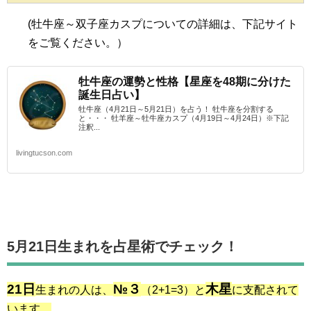
(
牡牛座～双子座カスプ
についての詳細は、下記サイト
をご覧ください。）
牡牛座の運勢と性格【星座を48期に分けた
誕生日占い】
牡牛座（4月21日～5月21日）を占う！ 牡牛座を分割する
と・・・ 牡羊座～牡牛座カスプ（4月19日～4月24日）※下記
注釈...
livingtucson.com
5月21日生まれを占星術でチェック！
21日
№３
木星
生まれの人は、
（2+1=3）と
に支配されて
います。