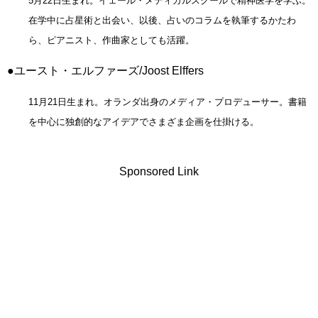
5月22日生まれ。イェール・メディカルスクールで精神医学を学ぶ。
在学中に占星術と出会い、以後、占いのコラムを執筆するかたわ
ら、ピアニスト、作曲家としても活躍。
●ユースト・エルファーズ/Joost Elffers
11月21日生まれ。オランダ出身のメディア・プロデューサー。書籍
を中心に独創的なアイデアでさまざま企画を仕掛ける。
Sponsored Link