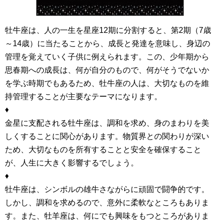
牡牛座は、人の一生を星座12期に分割すると、第2期（7歳
～14歳）に当たることから、成長と発達を意味し、身辺の
管理を覚えていく子供に例えられます。この、少年期から
思春期への成長は、何が自分のもので、何がそうでないか
を学ぶ時期でもあるため、牡牛座の人は、大切なものを維
持管理することが主要なテーマになります。
♦
金星に支配される牡牛座は、調和を求め、身のまわりを美
しくすることに関心があります。物質界との関わりが深い
ため、大切なものを所有することと安全を確保すること
が、人生に大きく影響するでしょう。
♦
牡牛座は、シンボルの雄牛さながらに頑固で闘争的です。
しかし、調和を求めるので、意外に柔軟なところもありま
す。また、牡羊座は、何にでも興味をもつところがありま