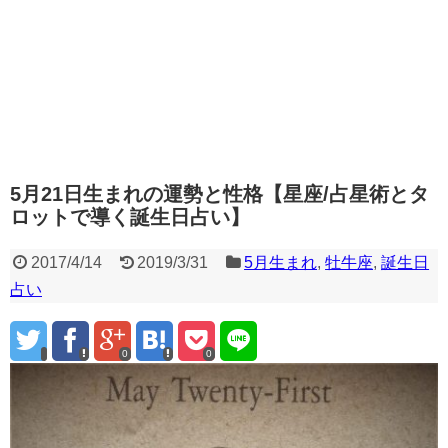
5月21日生まれの運勢と性格【星座/占星術とタ
ロットで導く誕生日占い】
2017/4/14
2019/3/31
5月生まれ
,
牡牛座
,
誕生日
占い
0
0