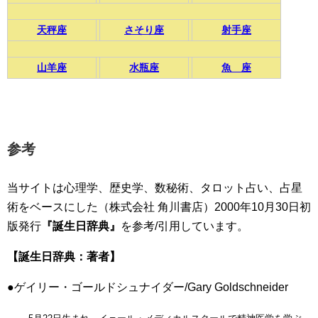
天秤座
さそり座
射手座
山羊座
水瓶座
魚 座
参考
当サイトは心理学、歴史学、数秘術、タロット占い、占星
術をベースにした（株式会社 角川書店）2000年10月30日初
版発行
『誕生日辞典』
を参考/引用しています。
【誕生日辞典：著者】
●ゲイリー・ゴールドシュナイダー/Gary Goldschneider