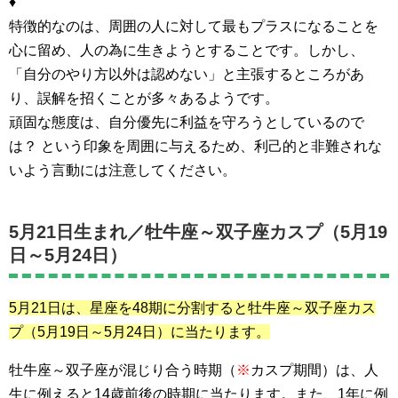
♦
特徴的なのは、周囲の人に対して最もプラスになることを
心に留め、人の為に生きようとすることです。しかし、
「自分のやり方以外は認めない」と主張するところがあ
り、誤解を招くことが多々あるようです。
頑固な態度は、自分優先に利益を守ろうとしているので
は？ という印象を周囲に与えるため、利己的と非難されな
いよう言動には注意してください。
5月21日生まれ／
牡牛座～双子座カスプ
（5月19
日～5月24日）
5月21日は、星座を48期に分割すると
牡牛座～双子座カス
プ
（5月19日～5月24日）に当たります。
牡牛座～双子座が混じり合う時期（
※
カスプ期間）は、人
生に例えると14歳前後の時期に当たります。また、1年に例