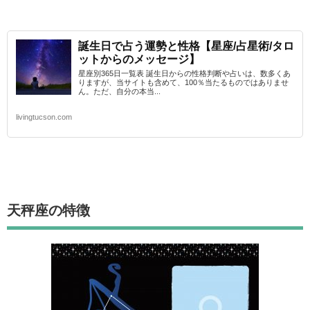
誕生日で占う運勢と性格【星座/占星術/タロ
ットからのメッセージ】
星座別365日一覧表 誕生日からの性格判断や占いは、数多くあ
りますが、当サイトも含めて、100％当たるものではありませ
ん。ただ、自分の本当...
livingtucson.com
天秤座
の特徴