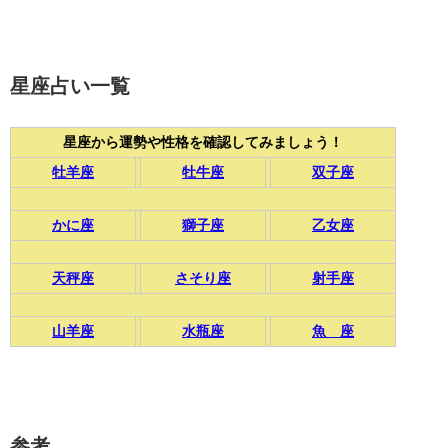
星座占い一覧
星座から運勢や性格を確認してみましょう！
牡羊座
牡牛座
双子座
かに座
獅子座
乙女座
天秤座
さそり座
射手座
山羊座
水瓶座
魚 座
参考