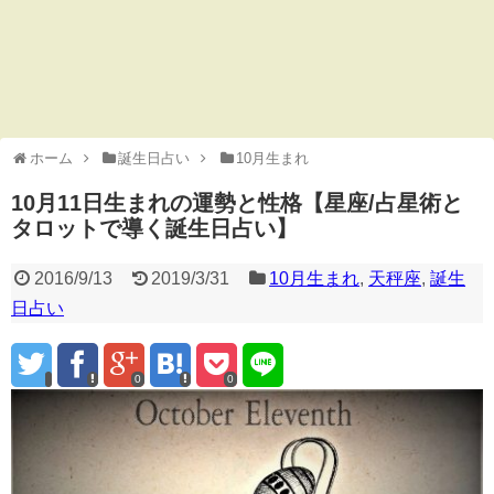
ホーム
誕生日占い
10月生まれ
10月11日生まれの運勢と性格【星座/占星術と
タロットで導く誕生日占い】
2016/9/13
2019/3/31
10月生まれ
,
天秤座
,
誕生
日占い
0
0