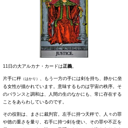
11日の大アルカナ・カードは
正義
。
片手に秤
、もう一方の手には剣を持ち、静かに坐
（はかり）
る女性が描かれています。意味するものは宇宙の秩序。そ
のバランスと調和は、人間の生のなかにも、常に存在する
ことをあらわしているのです。
その役割は、まさに裁判官。左手に持つ天秤で、人々の罪
や徳の重さを量り、右手に持つ剣を使い、その罪や不正を