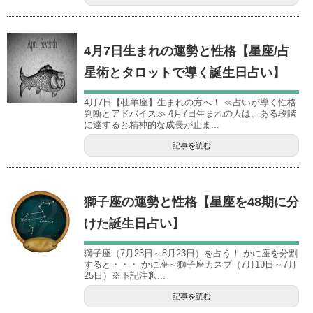
4月7日生まれの運勢と性格【星座/占
星術とタロットで導く誕生日占い】
4月7日【牡羊座】生まれの方へ！ ≪占いが導く性格
判断とアドバイス≫ 4月7日生まれの人は、ある段階
に達すると精神的な成長が止ま...
記事を読む
獅子座の運勢と性格【星座を48期に分
けた誕生日占い】
獅子座（7月23日～8月23日）を占う！ かに座を分割
すると・・・ かに座～獅子座カスプ（7月19日～7月
25日）※下記注釈...
記事を読む