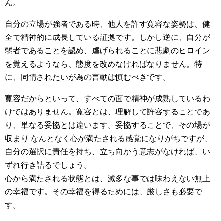
ん。
自分の立場が強者である時、他人を許す寛容な姿勢は、健
全で精神的に成長している証拠です。しかし逆に、自分が
弱者であることを認め、虐げられることに悲劇のヒロイン
を覚えるようなら、態度を改めなければなりません。特
に、同情されたいが為の言動は慎むべきです。
寛容だからといって、すべての面で精神が成熟しているわ
けではありません。寛容とは、理解して許容することであ
り、単なる妥協とは違います。妥協することで、その場が
収まり なんとなく心が満たされる感覚になりがちですが、
自分の選択に責任を持ち、立ち向かう意志がなければ、い
ずれ行き詰るでしょう。
心から満たされる状態とは、滅多な事では味わえない無上
の幸福です。その幸福を得るためには、厳しさも必要で
す。