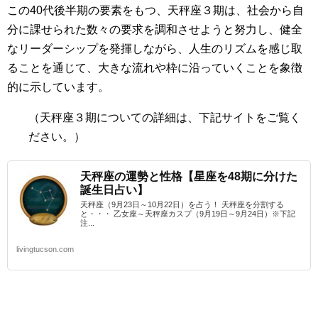
この40代後半期の要素をもつ、天秤座３期は、社会から自
分に課せられた数々の要求を調和させようと努力し、健全
なリーダーシップを発揮しながら、人生のリズムを感じ取
ることを通じて、大きな流れや枠に沿っていくことを象徴
的に示しています。
（
天秤座３期
についての詳細は、下記サイトをご覧く
ださい。）
天秤座の運勢と性格【星座を48期に分けた
誕生日占い】
天秤座（9月23日～10月22日）を占う！ 天秤座を分割する
と・・・ 乙女座～天秤座カスプ（9月19日～9月24日）※下記
注...
livingtucson.com