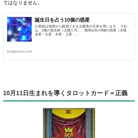
てはなりません。
誕生日を占う10個の惑星
占星術は地球から観測できる太陽系の天体を用います。 それ
は、2個の発光体（太陽と月）、地球以外の8個の惑星（水星・
金星・火星・木星・土星・...
livingtucson.com
10月11日生まれを導くタロットカード
＝正義