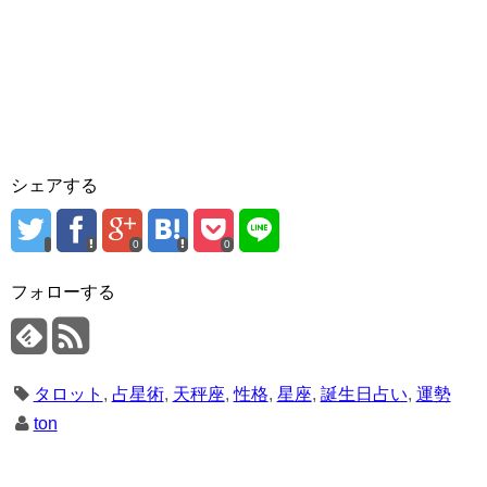
シェアする
0
0
フォローする
タロット
,
占星術
,
天秤座
,
性格
,
星座
,
誕生日占い
,
運勢
ton