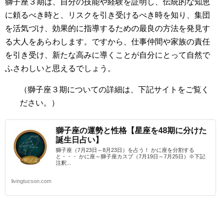
獅子座３期は、自分の技能や経験を証明し、伝統的な知恵
に頼るべき時と、リスクを引き受けるべき時を知り、集団
を活気づけ、効果的に指導するための最良の方法を発見す
る大人をあらわします。ですから、仕事仲間や家族の責任
を引き受け、新たな高みに導くことが自分にとって自然で
ふさわしいと思えるでしょう。
（獅子座３期
についての詳細は、下記サイトをご覧く
ださい。）
獅子座の運勢と性格【星座を48期に分けた
誕生日占い】
獅子座（7月23日～8月23日）を占う！ かに座を分割する
と・・・ かに座～獅子座カスプ（7月19日～7月25日）※下記
注釈...
livingtucson.com