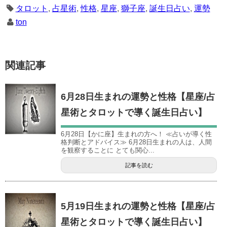
タロット
,
占星術
,
性格
,
星座
,
獅子座
,
誕生日占い
,
運勢
ton
関連記事
6月28日生まれの運勢と性格【星座/占
星術とタロットで導く誕生日占い】
6月28日【かに座】生まれの方へ！ ≪占いが導く性
格判断とアドバイス≫ 6月28日生まれの人は、人間
を観察することに とても関心...
記事を読む
5月19日生まれの運勢と性格【星座/占
星術とタロットで導く誕生日占い】