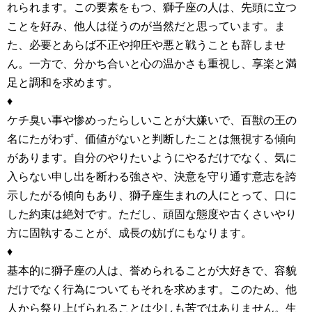
れられます。この要素をもつ、獅子座の人は、先頭に立つ
ことを好み、他人は従うのが当然だと思っています。ま
た、必要とあらば不正や抑圧や悪と戦うことも辞しませ
ん。一方で、分かち合いと心の温かさも重視し、享楽と満
足と調和を求めます。
♦
ケチ臭い事や惨めったらしいことが大嫌いで、百獣の王の
名にたがわず、価値がないと判断したことは無視する傾向
があります。自分のやりたいようにやるだけでなく、気に
入らない申し出を断わる強さや、決意を守り通す意志を誇
示したがる傾向もあり、獅子座生まれの人にとって、口に
した約束は絶対です。ただし、頑固な態度や古くさいやり
方に固執することが、成長の妨げにもなります。
♦
基本的に獅子座の人は、誉められることが大好きで、容貌
だけでなく行為についてもそれを求めます。このため、他
人から祭り上げられることは少しも苦ではありません。生