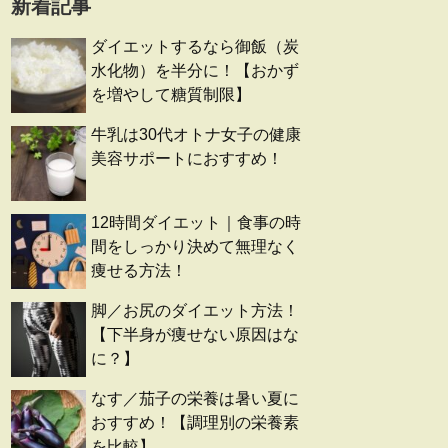
新着記事
ダイエットするなら御飯（炭
水化物）を半分に！【おかず
を増やして糖質制限】
牛乳は30代オトナ女子の健康
美容サポートにおすすめ！
12時間ダイエット｜食事の時
間をしっかり決めて無理なく
痩せる方法！
脚／お尻のダイエット方法！
【下半身が痩せない原因はな
に？】
なす／茄子の栄養は暑い夏に
おすすめ！【調理別の栄養素
を比較】