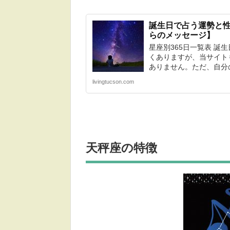
誕生日で占う運勢と性
らのメッセージ】
星座別365日一覧表 誕
くありますが、当サイト
ありません。ただ、自分の
livingtucson.com
天秤座
の特徴