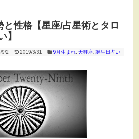
勢と性格【星座/占星術とタロ
い】
/9/2
2019/3/31
9月生まれ
,
天秤座
,
誕生日占い