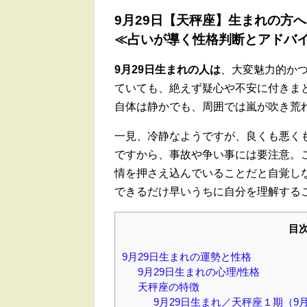
9月29日【天秤座】生まれの方
≪占いが導く性格判断とアドバ
9月29日生まれの人は
、大変魅力的か
ていても、絶えず疑心や不安に付きま
自体は静かでも、周囲では嵐が吹き荒
一見、冷静なようですが、良くも悪く
ですから、事故や争い事には要注意。
情を押さえ込んでいることだと自覚し
できるだけ早いうちに自分を理解する
目
9月29日生まれの運勢と性格
9月29日生まれの心理/性格
天秤座の特徴
9月29日生まれ／天秤座１期（9月