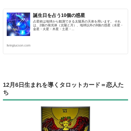
誕生日を占う10個の惑星
占星術は地球から観測できる太陽系の天体を用います。 それ
は、2個の発光体（太陽と月）、地球以外の8個の惑星（水星・
金星・火星・木星・土星・...
livingtucson.com
12月6日生まれを導くタロットカード
＝恋人た
ち