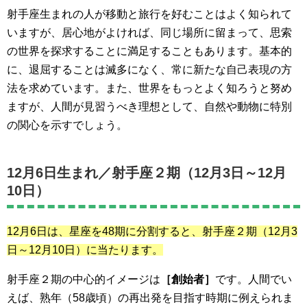
射手座生まれの人が移動と旅行を好むことはよく知られて
いますが、居心地がよければ、同じ場所に留まって、思索
の世界を探求することに満足することもあります。基本的
に、退屈することは滅多になく、常に新たな自己表現の方
法を求めています。また、世界をもっとよく知ろうと努め
ますが、人間が見習うべき理想として、自然や動物に特別
の関心を示すでしょう。
12月6日生まれ／
射手座２期（12月3日～12月
10日）
12月6日は、星座を48期に分割すると、射手座２期
（12月3
日～12月10日）
に当たります。
射手座２期の中心的イメージは
［創始者］
です。人間でい
えば、熟年（58歳頃）の再出発を目指す時期に例えられま