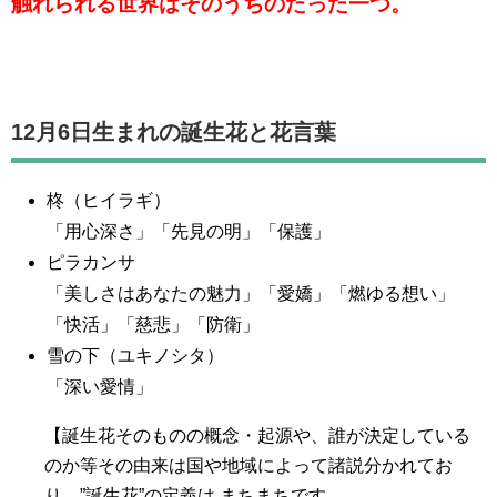
触れられる世界はそのうちのたった一つ。
12月6日生まれの誕生花と花言葉
柊（ヒイラギ）
「用心深さ」「先見の明」「保護」
ピラカンサ
「美しさはあなたの魅力」「愛嬌」「燃ゆる想い」
「快活」「慈悲」「防衛」
雪の下（ユキノシタ）
「深い愛情」
【誕生花そのものの概念・起源や、誰が決定している
のか等その由来は国や地域によって諸説分かれてお
り、”誕生花”の定義は まちまちです。