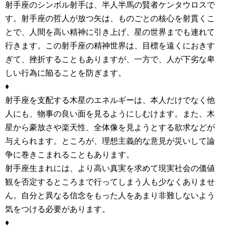
射手座のシンボル射手は、半人半馬の賢者ケンタウロスで
す。射手座の哲人が放つ矢は、ものごとの核心を射貫くこ
とで、人間を高い精神に引き上げ、星の世界までも連れて
行きます。この射手座の精神世界は、目標を遠くにおきす
ぎて、挫折することもありますが、一方で、人が下劣な卑
しい行為に陥ることを防ぎます。
♦
射手座を支配する木星のエネルギーは、本人だけでなく他
人にも、物事の良い面を見るようにしむけます。また、木
星から豪放さや楽天性、全体像を見ようとする欲求などが
与えられます。ところが、理想主義的な意見が災いして論
争に巻きこまれることもあります。
射手座生まれには、より高い真実を求めて現実社会の価値
観を否定するところまで行ってしまう人も少なくありませ
ん。自分と異なる信念をもった人をあまり非難しないよう
気をつける必要があります。
♦