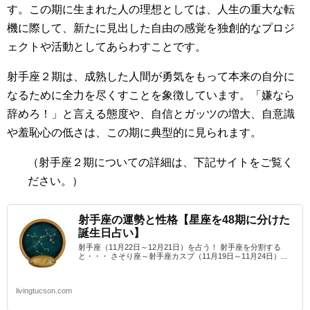
す。この期に生まれた人の理想としては、人生の重大な転
機に際して、新たに見出した自由の感覚を独創的なプロジ
ェクトや活動としてあらわすことです。
射手座２期は、成熟した人間が勇気をもって本来の自分に
なるために全力を尽くすことを象徴しています。「嫌なら
辞めろ！」と言える態度や、自信とガッツの増大、自意識
や羞恥心の低さは、この期に典型的に見られます。
（射手座２期
についての詳細は、下記サイトをご覧く
ださい。）
射手座の運勢と性格【星座を48期に分けた
誕生日占い】
射手座（11月22日～12月21日）を占う！ 射手座を分割する
と・・・ さそり座～射手座カスプ（11月19日～11月24日）...
livingtucson.com