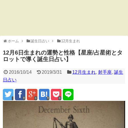
ホーム
誕生日占い
12月生まれ
12月6日生まれの運勢と性格【星座/占星術とタ
ロットで導く誕生日占い】
2016/10/14
2019/3/31
12月生まれ
,
射手座
,
誕生
日占い
0
0