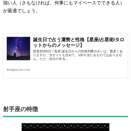
強い人（さもなければ、何事にもマイペースでできる人）
が最適でしょう。
誕生日で占う運勢と性格【星座/占星術/タロ
ットからのメッセージ】
星座別365日一覧表 誕生日からの性格判断や占いは、数多くあ
りますが、当サイトも含めて、100％当たるものではありませ
ん。ただ、自分の本当...
livingtucson.com
射手座
の特徴