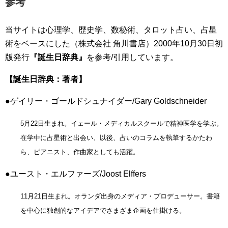
参考
当サイトは心理学、歴史学、数秘術、タロット占い、占星
術をベースにした（株式会社 角川書店）2000年10月30日初
版発行
『誕生日辞典』
を参考/引用しています。
【誕生日辞典：著者】
●ゲイリー・ゴールドシュナイダー/Gary Goldschneider
5月22日生まれ。イェール・メディカルスクールで精神医学を学ぶ。
在学中に占星術と出会い、以後、占いのコラムを執筆するかたわ
ら、ピアニスト、作曲家としても活躍。
●ユースト・エルファーズ/Joost Elffers
11月21日生まれ。オランダ出身のメディア・プロデューサー。書籍
を中心に独創的なアイデアでさまざま企画を仕掛ける。