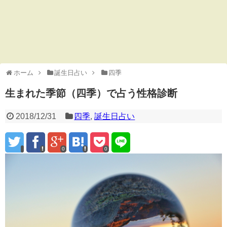
ホーム
誕生日占い
四季
生まれた季節（四季）で占う性格診断
2018/12/31
四季
,
誕生日占い
0
0