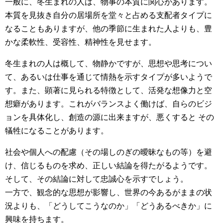
一般に、冬生まれの人は、物事の本質に関心があります。
本質を見抜き自分の居場所を堂々と占める支配者タイプに
なることもありますが、他の季節に生まれた人よりも、豊
かな柔軟性、受容性、精神性を見せます。
冬生まれの人は概して、物静かですが、思想や思考につい
て、あるいは仕事を通じて情熱を示すタイプが多いようで
す。また、顕著に見られる特徴として、活発な想像力と空
想癖があります。これがバランスよく働けば、自らのビジ
ョンを具体化し、創造の源に出来ますが、悪くすると その
犠牲になることがあります。
社会や個人への配慮（その場しのぎの曖昧なもの等）を避
け、信じるものを求め、正しい結論を得たがるようです。
そして、その結論に対して忠誠心を示すでしょう。
一方で、観念的な思想が影響し、世界の今あるがままの状
況よりも、「どうしてこうなのか」「どうあるべきか」に
興味を持ちます。