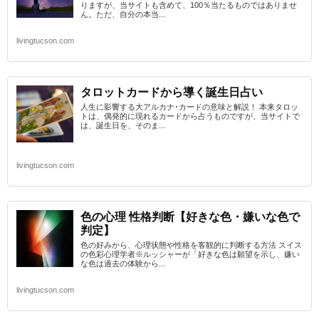
りますが、当サイトも含めて、100％当たるものではありませ
ん。ただ、自分の本当...
livingtucson.com
タロットカードから導く誕生日占い
人生に影響する大アルカナ･カードの意味と解説！ 本来タロッ
トは、偶発的に現れるカードから占うものですが、当サイトで
は、誕生日を、そのま...
livingtucson.com
色の心理 性格判断【好きな色・嫌いな色で
判定】
色の好みから、心理状態や性格を客観的に判断する方法 スイス
の色彩心理学者※ルッシャーが「好きな色は願望を示し、嫌い
な色は過去の体験から...
livingtucson.com