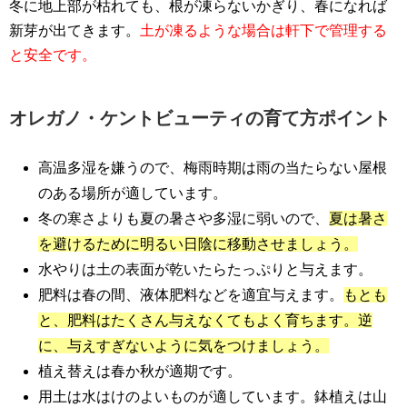
冬に地上部が枯れても、根が凍らないかぎり、春になれば
新芽が出てきます。
土が凍るような場合は軒下で管理する
と安全です。
オレガノ・ケントビューティの育て方ポイント
高温多湿を嫌うので、梅雨時期は雨の当たらない屋根
のある場所が適しています。
冬の寒さよりも夏の暑さや多湿に弱いので、
夏は暑さ
を避けるために明るい日陰に移動させましょう。
水やりは土の表面が乾いたらたっぷりと与えます。
肥料は春の間、液体肥料などを適宜与えます。
もとも
と、肥料はたくさん与えなくてもよく育ちます。逆
に、与えすぎないように気をつけましょう。
植え替えは春か秋が適期です。
用土は水はけのよいものが適しています。鉢植えは山