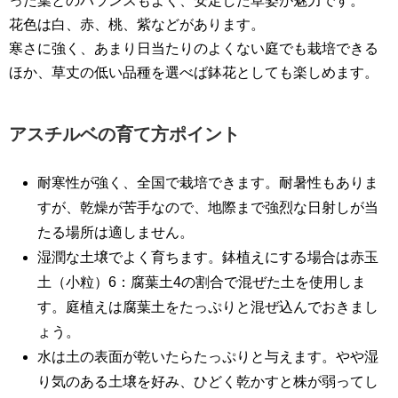
った葉とのバランスもよく、安定した草姿が魅力です。
花色は白、赤、桃、紫などがあります。
寒さに強く、あまり日当たりのよくない庭でも栽培できる
ほか、草丈の低い品種を選べば鉢花としても楽しめます。
アスチルベの育て方ポイント
耐寒性が強く、全国で栽培できます。耐暑性もありま
すが、乾燥が苦手なので、地際まで強烈な日射しが当
たる場所は適しません。
湿潤な土壌でよく育ちます。鉢植えにする場合は赤玉
土（小粒）6：腐葉土4の割合で混ぜた土を使用しま
す。庭植えは腐葉土をたっぷりと混ぜ込んでおきまし
ょう。
水は土の表面が乾いたらたっぷりと与えます。やや湿
り気のある土壌を好み、ひどく乾かすと株が弱ってし