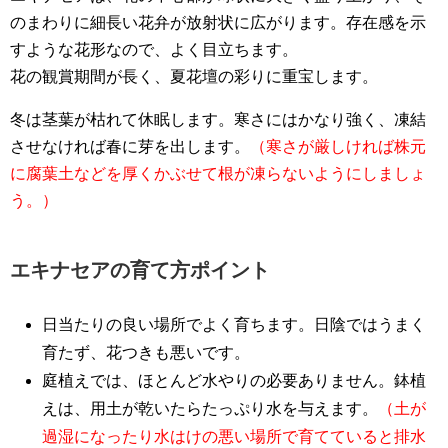
のまわりに細長い花弁が放射状に広がります。存在感を示
すような花形なので、よく目立ちます。
花の観賞期間が長く、夏花壇の彩りに重宝します。
冬は茎葉が枯れて休眠します。寒さにはかなり強く、凍結
させなければ春に芽を出します。
（寒さが厳しければ株元
に腐葉土などを厚くかぶせて根が凍らないようにしましょ
う。）
エキナセアの育て方ポイント
日当たりの良い場所でよく育ちます。日陰ではうまく
育たず、花つきも悪いです。
庭植えでは、ほとんど水やりの必要ありません。鉢植
えは、用土が乾いたらたっぷり水を与えます。
（土が
過湿になったり水はけの悪い場所で育てていると排水