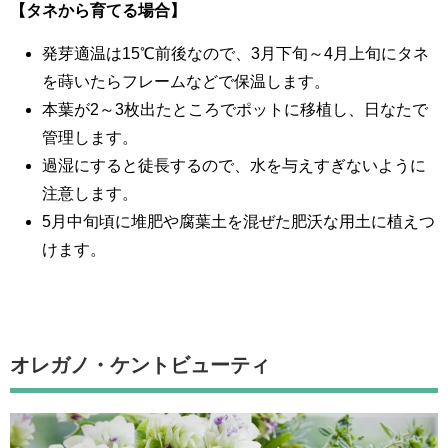
【タネから育てる場合】
発芽適温は15℃前後なので、3月下旬～4月上旬にタネ
を蒔いたらフレームなどで保温します。
本葉が2～3枚出たところでポットに移植し、日なたで
管理します。
過湿にすると徒長するので、水を与えすぎないように
注意します。
5月中旬頃に堆肥や腐葉土を混ぜた肥沃な用土に植えつ
けます。
オレガノ・ケントビューティ