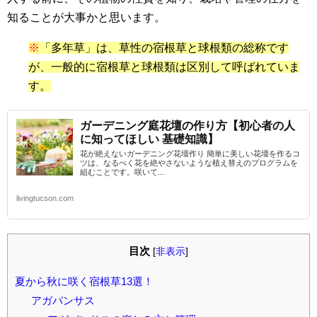
知ることが大事かと思います。
※
「多年草」は、草性の宿根草と球根類の総称です
が、一般的に宿根草と球根類は区別して呼ばれていま
す。
ガーデニング庭花壇の作り方【初心者の人
に知ってほしい 基礎知識】
花が絶えないガーデニング花壇作り 簡単に美しい花壇を作るコ
ツは、なるべく花を絶やさないような植え替えのプログラムを
組むことです。咲いて...
livingtucson.com
目次
[
非表示
]
夏から秋に咲く宿根草13選！
アガパンサス