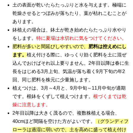
土の表面が乾いたらたっぷりと水を与えます。極端に
乾燥させるとつぼみが落ちたり、葉が枯れこむことが
あります。
鉢植えの場合は、鉢土が乾き始めたらたっぷり水やり
をします。
特に夏場は水切れに気をつけてください。
肥料が多いと間延びしやすいので、
肥料は控えめにし
ます。
植え付ける際に、ゆっくり効く肥料を土に混ぜ
込んでおけばそれ以上要りません。2年目以降は春に生
長をはじめる3月上旬、気温が落ち着く9月下旬の年2
回、同じ肥料を株元に少量施します。
植えつけは、3月～4月と、9月中旬～11月中旬が適期
です。根鉢をくずして植えつけます。
根づくまでは乾
燥に注意します。
2年目以降は大きく茂るので、複数株植える場合、
40cmほど間隔を空けた方がよいです。
（グランディフ
ローラは過湿に弱いので、土を高めに盛って植え付け