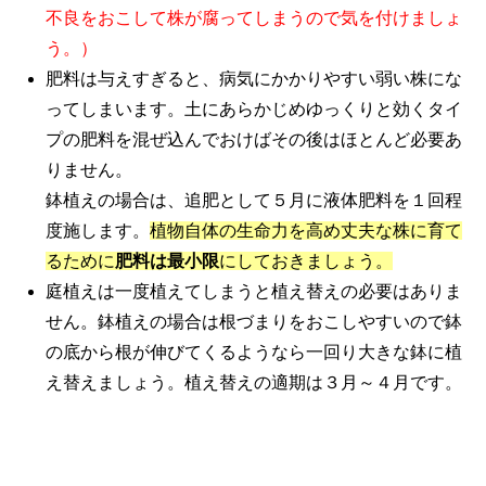
不良をおこして株が腐ってしまうので気を付けましょ
う。）
肥料は与えすぎると、病気にかかりやすい弱い株にな
ってしまいます。土にあらかじめゆっくりと効くタイ
プの肥料を混ぜ込んでおけばその後はほとんど必要あ
りません。
鉢植えの場合は、追肥として５月に液体肥料を１回程
度施します。
植物自体の生命力を高め丈夫な株に育て
るために
肥料は最小限
にしておきましょう。
庭植えは一度植えてしまうと植え替えの必要はありま
せん。鉢植えの場合は根づまりをおこしやすいので鉢
の底から根が伸びてくるようなら一回り大きな鉢に植
え替えましょう。植え替えの適期は３月～４月です。