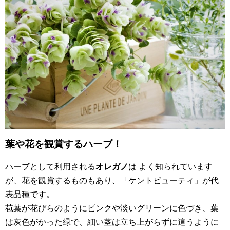
葉や花を観賞するハーブ！
ハーブとして利用される
オレガノ
は よく知られています
が、花を観賞するものもあり、「ケントビューティ」が代
表品種です。
苞葉が花びらのようにピンクや淡いグリーンに色づき、葉
は灰色がかった緑で、細い茎は立ち上がらずに這うように