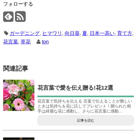
フォローする
ガーデニング
,
ヒマワリ
,
向日葵
,
夏
,
日本一高い
,
育て方
,
花言葉
,
草花
ton
関連記事
花言葉で愛を伝え贈る!花12選
花言葉で気持ちを伝える 言葉で伝えることが難しい
ときは気持ちを花に託してプレゼント！贈られた相
手は綺麗な花に感動し、さらに花言葉に感動...
記事を読む