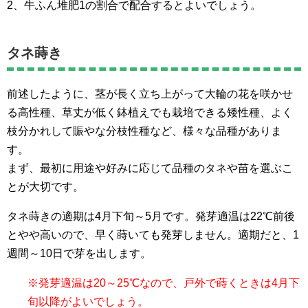
2、牛ふん堆肥1の割合で配合するとよいでしょう。
タネ蒔き
前述したように、茎が長く立ち上がって大輪の花を咲かせ
る高性種、草丈が低く鉢植えでも栽培できる矮性種、よく
枝分かれして賑やな分枝性種など、様々な品種がありま
す。
まず、最初に用途や好みに応じて品種のタネや苗を選ぶこ
とが大切です。
タネ蒔きの適期は4月下旬～5月です。発芽適温は22℃前後
とやや高いので、早く蒔いても発芽しません。適期だと、1
週間～10日で芽を出します。
※発芽適温は20～25℃なので、戸外で蒔くときは4月下
旬以降がよいでしょう。