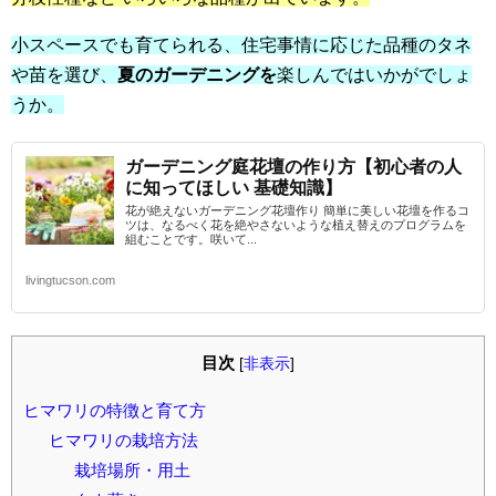
小スペースでも育てられる、住宅事情に応じた品種のタネ
や苗を選び、
夏のガーデニングを
楽しんではいかがでしょ
うか。
ガーデニング庭花壇の作り方【初心者の人
に知ってほしい 基礎知識】
花が絶えないガーデニング花壇作り 簡単に美しい花壇を作るコ
ツは、なるべく花を絶やさないような植え替えのプログラムを
組むことです。咲いて...
livingtucson.com
目次
[
非表示
]
ヒマワリの特徴と育て方
ヒマワリの栽培方法
栽培場所・用土