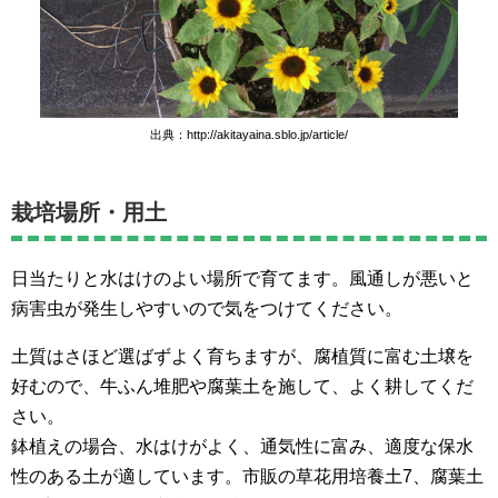
出典：http://akitayaina.sblo.jp/article/
栽培場所・用土
日当たりと水はけのよい場所で育てます。風通しが悪いと
病害虫が発生しやすいので気をつけてください。
土質はさほど選ばずよく育ちますが、腐植質に富む土壌を
好むので、牛ふん堆肥や腐葉土を施して、よく耕してくだ
さい。
鉢植えの場合、水はけがよく、通気性に富み、適度な保水
性のある土が適しています。市販の草花用培養土7、腐葉土