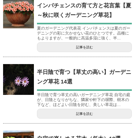
インパチェンスの育て方と花言葉【夏
～秋に咲くガーデニング草花】
夏のガーデニング代表花 インパチェンスは夏のガー
デニングの彩に欠かせない花のひとつです。品種に
もよりますが、一般的に高温多湿に強く、半...
記事を読む
半日陰で育つ【草丈の高い】ガーデニ
ング草花 14選
半日陰で育つ草丈の高いガーデニング草花 自宅の庭
が、日陰となりがちな、隣家や軒下の塀際、樹木の
下など、ほどよい日陰を好む、美しい草花は...
記事を読む