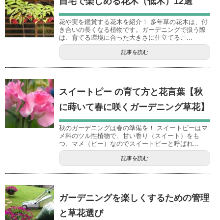
自宅で楽しめる花木（低木）12選
花や実を鑑賞する花木を紹介！ 多年草の花木は、付
き合いの長くなる植物です。ガーデニングで扱う際
は、育てる環境に合った大きさに仕立てるこ...
記事を読む
スイートピー の育て方と花言葉【秋
に蒔いて春に咲くガーデニング草花】
秋のガーデニングは春の準備を！ スイートピーはマ
メ科のツル性植物で、甘い香り（スイート）をも
つ、マメ（ピー）なのでスイートピーと呼ばれ...
記事を読む
ガーデニングを楽しくするための管理
と草花選び