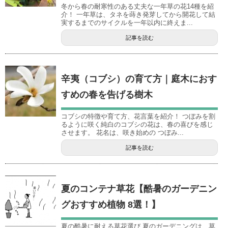
冬から春の耐寒性のある丈夫な一年草の花14種を紹
介！ 一年草は、タネを蒔き発芽してから開花して結
実するまでのサイクルを一年以内に終えま...
記事を読む
辛夷（コブシ）の育て方｜庭木におす
すめの春を告げる樹木
コブシの特徴や育て方、花言葉を紹介！ つぼみを割
るように咲く純白のコブシの花は、春の喜びを感じ
させます。 花名は、咲き始めの つぼみ...
記事を読む
夏のコンテナ草花【酷暑のガーデニン
グおすすめ植物 8選！】
夏の酷暑に耐える草花選び 夏のガーデニングは、草