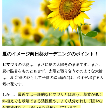
夏のイメージ向日葵ガーデニングのポイント！
ヒマワリ
の花姿は、まさに夏の太陽そのままです。また、
夏の酷暑をものともせず、太陽と張り合うかのような大輪
は、夏 定番の花として子供の絵日記には、必ず登場する人
気の花です。
しかし、
最近では一般的なヒマワリとは違う、草丈が低く
鉢植えでも栽培できる矮性種や、よく枝分かれして賑やな
分枝性種など いろいろな品種が出ています。