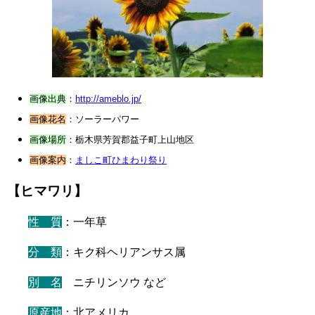
画像出典
：
http://ameblo.jp/
画像花名
：ソーラーパワー
画像場所
：栃木県芳賀郡益子町上山地区
画像案内
：
ましこ町ひまわり祭り
【ヒマワリ】
性 質
：一年草
分 類
：キク科ヘリアンサス属
別 名
：
ニチリンソウ など
原産地
：北アメリカ