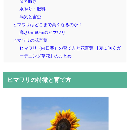
タネ蒔き
水やり・肥料
病気と害虫
ヒマワリはどこまで高くなるのか！
高さ6ｍ80㎝のヒマワリ
ヒマワリの花言葉
ヒマワリ（向日葵）の育て方と花言葉 【夏に咲くガ
ーデニング草花】のまとめ
ヒマワリの特徴と育て方