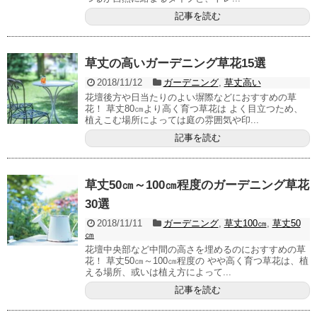
記事を読む
草丈の高いガーデニング草花15選
2018/11/12
ガーデニング
,
草丈高い
花壇後方や日当たりのよい塀際などにおすすめの草
花！ 草丈80㎝より高く育つ草花は よく目立つため、
植えこむ場所によっては庭の雰囲気や印...
記事を読む
草丈50㎝～100㎝程度のガーデニング草花
30選
2018/11/11
ガーデニング
,
草丈100㎝
,
草丈50
㎝
花壇中央部など中間の高さを埋めるのにおすすめの草
花！ 草丈50㎝～100㎝程度の やや高く育つ草花は、植
える場所、或いは植え方によって...
記事を読む