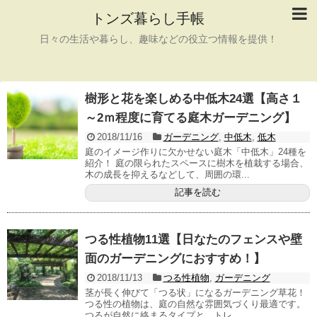
トンズ暮らし手帳
日々の生活や暮らし、趣味などの役立つ情報を提供！
樹形と花を楽しめる中低木24選【高さ１
～2ｍ程度に育てる庭木ガーデニング】
2018/11/16
ガーデニング
,
中低木
,
低木
庭のイメージ作りに欠かせない庭木「中低木」24種を
紹介！ 庭の限られたスペースに樹木を植栽する場合、
木の成長を抑えるなどして、周囲の環...
記事を読む
つる性植物11選【日なたのフェンスや壁
面のガーデニングにおすすめ！】
2018/11/13
つる性植物
,
ガーデニング
茎が長く伸びて「つる状」になるガーデニング草花！
つる性の植物は、庭の自然な雰囲気づくり最適です。
つるが自然に絡まるタイプと、トレ...