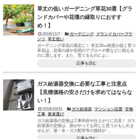
草丈の低いガーデニング草花30選【グラ
ンドカバーや花壇の縁取りにおすす
め！】
2018/11/7
ガーデニング
,
グランドカバープラ
ンツ
,
草丈低い
ガーデニング草花の選定に！ 草丈30㎝程度の低く育つ
草花は、花壇の縁や玄関のアプローチ際などに植える
のに適します。また、育てるものによ...
記事を読む
ガス給湯器交換に必要な工事と注意点
【見積価格の安さだけを求めてはならな
い！】
2018/10/31
ガス給湯器
,
マンション設置
,
交換
工事
,
業者選び
ガス給湯器の交換は工事内容や仕上がりに注意！ ガス
給湯器の交換は、誰がやっても同じと思うかもしれま
せんが、湯・水・ガス配管等の接続が ...
記事を読む