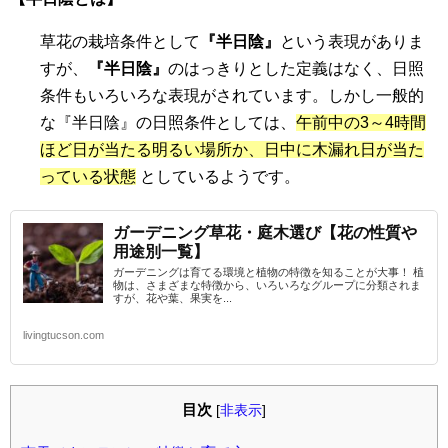
草花の栽培条件として
『半日陰』
という表現がありま
すが、
『半日陰』
のはっきりとした定義はなく、日照
条件もいろいろな表現がされています。しかし一般的
な『半日陰』の日照条件としては、
午前中の3～4時間
ほど日が当たる明るい場所か、日中に木漏れ日が当た
っている状態
としているようです。
ガーデニング草花・庭木選び【花の性質や
用途別一覧】
ガーデニングは育てる環境と植物の特徴を知ることが大事！ 植
物は、さまざまな特徴から、いろいろなグループに分類されま
すが、花や葉、果実を...
livingtucson.com
目次
[
非表示
]