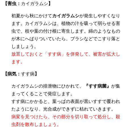
【害虫：
カイガラムシ
】
初夏から秋にかけて
カイガラムシ
が発生しやすくなり
ます。カイガラムシは、植物の汁を吸って弱らせる害
虫で、枝や葉の付け根に寄生します。綿のようなもの
が木にへばりついていたら、ブラシなどでこすり落と
しましょう。
放置しておくと「すす病」を併発して、被害が拡大し
ます。
【病気：
すす病
】
カイガラムシの排泄物にひかれて、
『すす病菌』
が集
まってくることで発症します。
すす病にかかると、葉っぱの表面が黒いすすで覆われ
たようになり、光合成ができずに枯れていきます。
病変を見つけたら、その部分を切り取って処分し、殺
虫剤を散布しましょう。