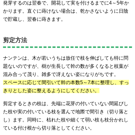
発芽するのは翌春で、開花して実を付けるまでに4～5年か
かります。直ぐに蒔けない場合は、乾かさないように日陰
で貯蔵し、翌春に蒔きます。
剪定方法
ナンテンは、木が若いうちは放任で枝を伸ばしても特に問
題ないのですが、樹が生長して幹の数が多くなると枝葉が
混み合って茂り、雑多で冴えない姿になりがちです。
スペースに応じて間引いて幹の本数5～7本に整理し、すっ
きりとした姿に整えるようにしてください。
剪定するときの枝は、先端に花芽の付いていない間延びし
た枝や実の付いている枝を選んで地際で間引き（切り落と
し）ます。同時に、枯れた枝や細くて弱い枝も枝分かれし
ている付け根から切り落としてください。