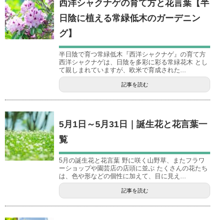
西洋シャクナゲの育て方と花言葉【半
日陰に植える常緑低木のガーデニン
グ】
半日陰で育つ常緑低木『西洋シャクナゲ』の育て方
西洋シャクナゲは、日陰を多彩に彩る常緑花木 とし
て親しまれていますが、欧米で育成された...
記事を読む
5月1日～5月31日｜誕生花と花言葉一
覧
5月の誕生花と花言葉 野に咲く山野草、またフラワ
ーショップや園芸店の店頭に並ぶ たくさんの花たち
は、色や形などの個性に加えて、目に見え...
記事を読む