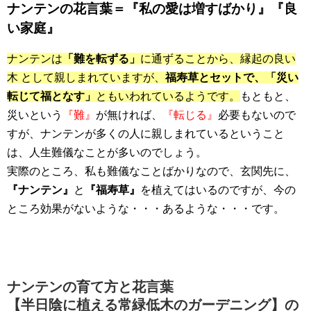
ナンテンの花言葉＝『私の愛は増すばかり』『良
い家庭』
ナンテンは
「難を転ずる」
に通ずることから、縁起の良い
木 として親しまれていますが、
福寿草とセットで、「災い
転じて福となす」
ともいわれているようです。
もともと、
災いという
『難』
が無ければ、
『転じる』
必要もないので
すが、ナンテンが多くの人に親しまれているということ
は、人生難儀なことが多いのでしょう。
実際のところ、私も難儀なことばかりなので、玄関先に、
『ナンテン』
と
『福寿草』
を植えてはいるのですが、今の
ところ効果がないような・・・あるような・・・です。
ナンテンの育て方と花言葉
【半日陰に植える常緑低木のガーデニング】の