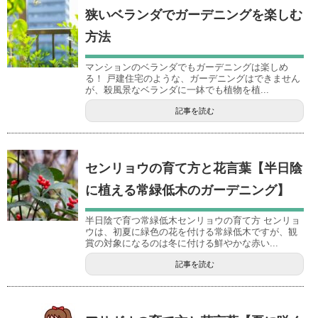
狭いベランダでガーデニングを楽しむ
方法
マンションのベランダでもガーデニングは楽しめ
る！ 戸建住宅のような、ガーデニングはできません
が、殺風景なベランダに一鉢でも植物を植...
記事を読む
センリョウの育て方と花言葉【半日陰
に植える常緑低木のガーデニング】
半日陰で育つ常緑低木センリョウの育て方 センリョ
ウは、初夏に緑色の花を付ける常緑低木ですが、観
賞の対象になるのは冬に付ける鮮やかな赤い...
記事を読む