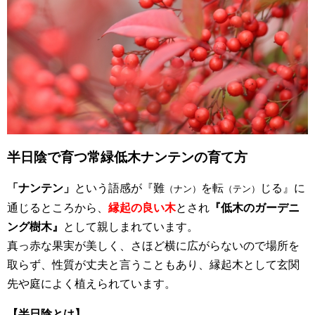
半日陰で育つ常緑低木ナンテンの育て方
「ナンテン」
という語感が『難
を転
じる』に
（ナン）
（テン）
通じるところから、
縁起の良い木
とされ
『低木のガーデニ
ング樹木』
として親しまれています。
真っ赤な果実が美しく、さほど横に広がらないので場所を
取らず、性質が丈夫と言うこともあり、縁起木として玄関
先や庭によく植えられています。
【半日陰とは】