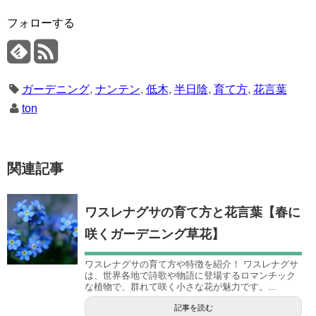
フォローする
ガーデニング
,
ナンテン
,
低木
,
半日陰
,
育て方
,
花言葉
ton
関連記事
ワスレナグサの育て方と花言葉【春に
咲くガーデニング草花】
ワスレナグサの育て方や特徴を紹介！ ワスレナグサ
は、世界各地で詩歌や物語に登場するロマンチック
な植物で、群れて咲く小さな花が魅力です。...
記事を読む