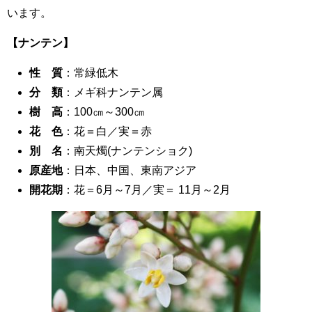
います。
【ナンテン】
性 質
：常緑低木
分 類
：メギ科ナンテン属
樹 高
：100㎝～300㎝
花 色
：花＝白／実＝赤
別 名
：南天燭(ナンテンショク)
原産地
：日本、中国、東南アジア
開花期
：花＝6月～7月／実＝ 11月～2月