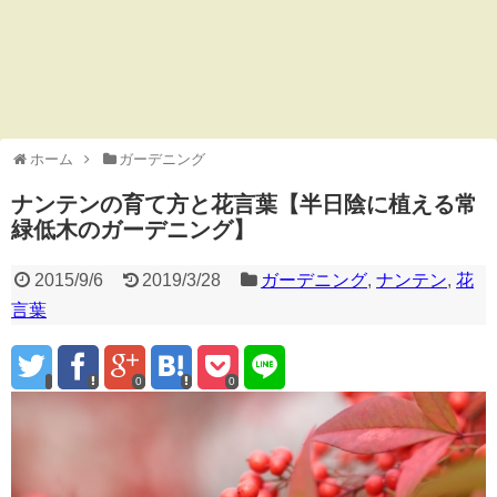
ホーム
ガーデニング
ナンテンの育て方と花言葉【半日陰に植える常
緑低木のガーデニング】
2015/9/6
2019/3/28
ガーデニング
,
ナンテン
,
花
言葉
0
0