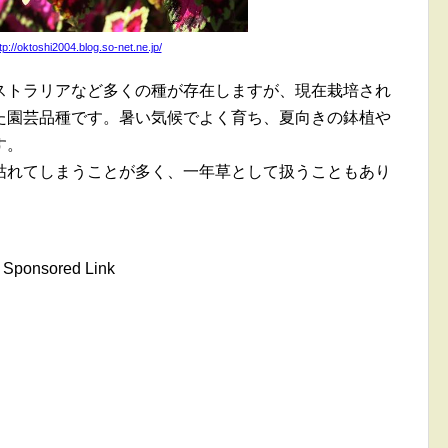
tp://oktoshi2004.blog.so-net.ne.jp/
ストラリアなど多くの種が存在しますが、現在栽培され
た園芸品種です。暑い気候でよく育ち、夏向きの鉢植や
す。
枯れてしまうことが多く、一年草として扱うこともあり
Sponsored Link