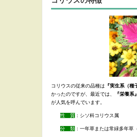
コリウスの特徴
コリウスの従来の品種は
『実生系（種
かったのですが、最近では、
『栄養系
が人気を呼んでいます。
性 質
：シソ科コリウス属
分 類
：一年草または常緑多年草