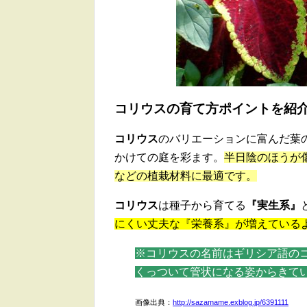
コリウスの育て方ポイントを紹
コリウス
のバリエーションに富んだ葉
かけての庭を彩ます。
半日陰のほうが
などの植栽材料に最適です。
コリウス
は種子から育てる
『実生系』
にくい丈夫な『栄養系』が増えている
※コリウスの名前はギリシア語のコ
くっついて管状になる姿からきて
画像出典：
http://sazamame.exblog.jp/6391111