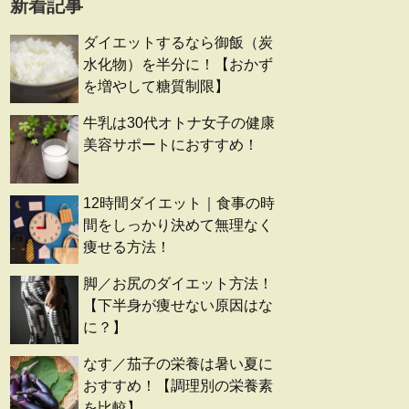
新着記事
ダイエットするなら御飯（炭
水化物）を半分に！【おかず
を増やして糖質制限】
牛乳は30代オトナ女子の健康
美容サポートにおすすめ！
12時間ダイエット｜食事の時
間をしっかり決めて無理なく
痩せる方法！
脚／お尻のダイエット方法！
【下半身が痩せない原因はな
に？】
なす／茄子の栄養は暑い夏に
おすすめ！【調理別の栄養素
を比較】