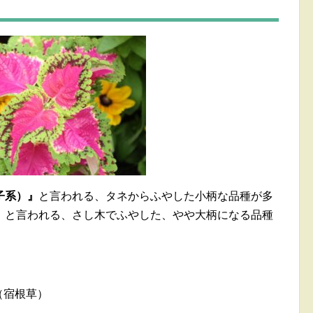
子系）』
と言われる、タネからふやした小柄な品種が多
』
と言われる、さし木でふやした、やや大柄になる品種
（宿根草）