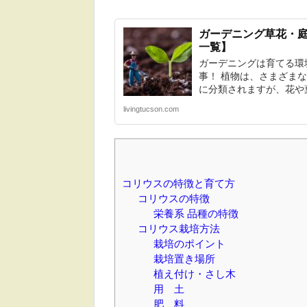
ガーデニング草花・
一覧】
ガーデニングは育てる環
事！ 植物は、さまざま
に分類されますが、花や葉
livingtucson.com
コリウスの特徴と育て方
コリウスの特徴
栄養系 品種の特徴
コリウス栽培方法
栽培のポイント
栽培置き場所
植え付け・さし木
用 土
肥 料