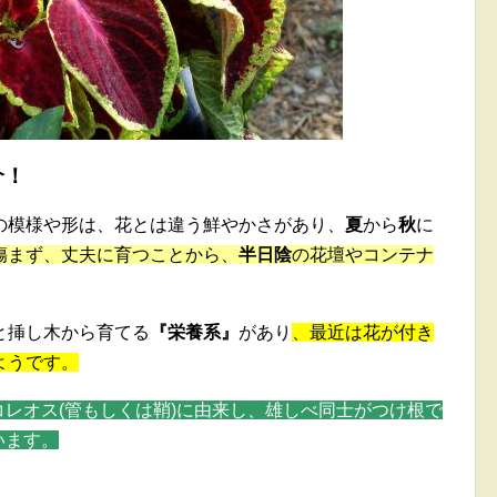
介！
の模様や形は、花とは違う鮮やかさがあり、
夏
から
秋
に
傷まず、丈夫に育つことから、
半日陰
の花壇やコンテナ
と挿し木から育てる
『栄養系』
があり
、最近は花が付き
ようです。
レオス(管もしくは鞘)に由来し、雄しべ同士がつけ根で
います。